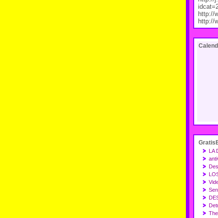
idcat=
http:/
http:/
Calend
Gratis
LA 
anti
Des
LO
Vid
Sen
DE
Det
The