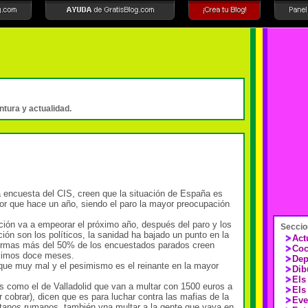
intura y actualidad.
 encuesta del CIS, creen que la situación de España es
 que hace un año, siendo el paro la mayor preocupación
ón va a empeorar el próximo año, después del paro y los
Seccio
ón son los políticos, la sanidad ha bajado un punto en la
Act
formas más del 50% de los encuestados parados creen
Coc
óximos doce meses.
Dep
que muy mal y el pesimismo es el reinante en la mayor
Dib
Els
como el de Valladolid que van a multar con 1500 euros a
Els
cobrar), dicen que es para luchar contra las mafias de la
Eve
gitanos rumanos, también vna multar a la gente que vaya en