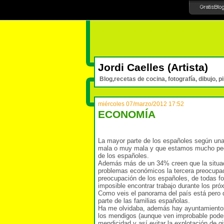
Jordi Caelles (Artista)
Blog,recetas de cocina, fotografía, dibujo, p
miércoles 07/marzo/2012 17:52
ECONOMÍA
La mayor parte de los españoles según una
mala o muy mala y que estamos mucho peor
de los españoles.
Además más de un 34% creen que la situaci
problemas económicos la tercera preocupaci
preocupación de los españoles, de todas 
imposible encontrar trabajo durante los pr
Como veis el panorama del país está pero 
parte de las familias españolas.
Ha me olvidaba, además hay ayuntamientos 
los mendigos (aunque ven improbable poder 
mendicidad y así evitar la explotación de 