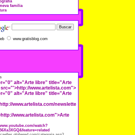
ografía
meva familia
tura
eb
www.gratisblog.com
s
r="0" alt="Arte libre" title="Arte
 src="'>
http://www.artelista.com">
r="0" alt="Arte libre" title="Arte
http://www.artelista.com/newsletter/images/repositorio/7/2/
>http://www.artelista.com">Arte
//www.youtube.com/watch?
56Xa3XGQ&feature=related
j.caelles.globered.com/categoria.asp?