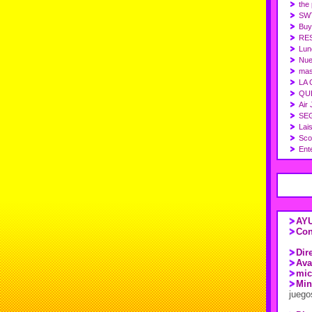
the 
SWT
Buy
RES
Lun
Nue
mas
LA 
QU
Air
SEG
Lais
Sco
Ente
AYU
Con
Dir
Ava
mic
Min
juego