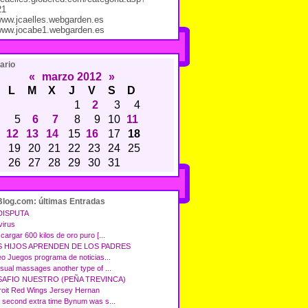
21
/www.jcaelles.webgarden.es
/www.jocabe1.webgarden.es
ario
«
marzo 2012
»
L
M
X
J
V
S
D
1
2
3
4
5
6
7
8
9
10
11
12
13
14
15
16
17
18
19
20
21
22
23
24
25
26
27
28
29
30
31
Blog.com: últimas Entradas
DISPUTA
virus
cargar 600 kilos de oro puro [...
S HIJOS APRENDEN DE LOS PADRES
eo Juegos programa de noticias...
sual massages another type of ...
SAFIO NUESTRO (PEÑA TREVINCA)
roit Red Wings Jersey Hernan
 second extra time Bynum was s...