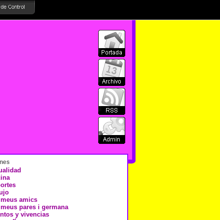
nes
ualidad
ina
ortes
ujo
 meus amics
 meus pares i germana
ntos y vivencias