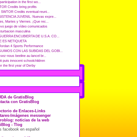
participation in the first wo...
OR Credits bring profits
 SWTOR Credits eventual reuni...
ISTENCIA JUVENIL: Nuevas expre...
es, Martes y Viernes. ¡Que rec...
vo juego de vídeo comunicados
turbacion masculina
GUERRA ENCUBIERTA DE U.S.A. CO...
E ES NETIQUETA
 Jordan 4 Sports Performance
UIMOS CON LAS SUBIDAS DEL GOBI...
sez-nous beeline au lancel br...
tt puts innocent schoolchildren
r the first year of Derby
DA de GratisBlog
tacta con GratisBlog
ectorio de Enlaces-Links
tares-Imágenes messenger
roblog: noticias de la web
iBlog - Tlog
s facebook en español