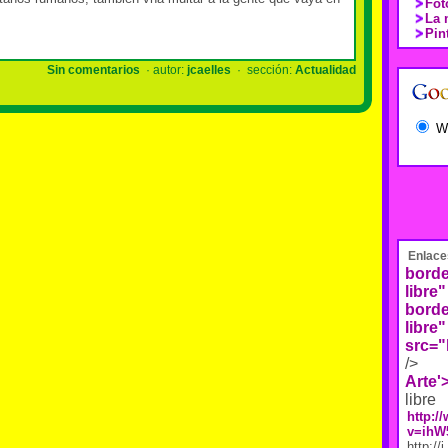
Fot
La 
Pin
Sin comentarios
· autor:
jcaelles
· sección:
Actualidad
W
Enlace
borde
libre"
borde
libre"
src="
/>
Arte'
libre
http:
v=ihW
http://