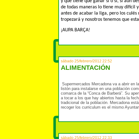
y que tiene que ganar sí o sí, si aún d
de todas maneras lo tiene muy difícil 
antes de acabar la liga, pero los culé
tropezará y nosotros tenemos que estar
¡AUPA BARÇA!
sábado 25/febrero/2012 22:52
ALIMENTACIÓN
Supermercados Mercadona va a abrir en la 
listón para instalarse en una población co
comarca de la “Conca de Barberá”. Su apert
a tocar a los que hay abiertos hasta la fec
tradicional de la población. Mercadona est
recoger los curriculum es el mismo Ayunta
sábado 25/febrero/2012 22:33