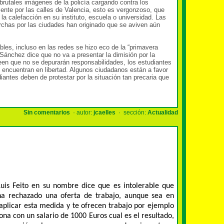
rutales imágenes de la policía cargando contra los
nte por las calles de Valencia, esto es vergonzoso, que
la calefacción en su instituto, escuela o universidad. Las
archas por las ciudades han originado que se aviven aún
les, incluso en las redes se hizo eco de la “primavera
Sánchez dice que no va a presentar la dimisión por la
reen que no se depurarán responsabilidades, los estudiantes
 encuentran en libertad. Algunos ciudadanos están a favor
antes deben de protestar por la situación tan precaria que
Sin comentarios
· autor:
jcaelles
· sección:
Actualidad
uis Feito en su nombre dice que es intolerable que
a rechazado una oferta de trabajo, aunque sea en
 aplicar esta medida y te ofrecen trabajo por ejemplo
na con un salario de 1000 Euros cual es el resultado,