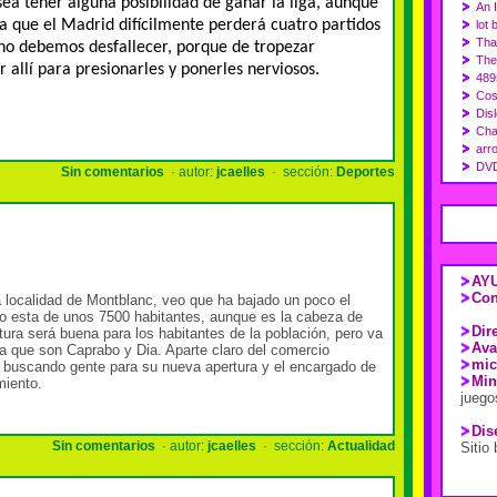
esea tener alguna posibilidad de ganar la liga, aunque
An 
ya que el Madrid difícilmente perderá cuatro partidos
lot 
Tha
s no debemos desfallecer, porque de tropezar
The 
 allí para presionarles y ponerles nerviosos.
489
Cost
Disl
Chat
arr
DVD
Sin comentarios
· autor:
jcaelles
· sección:
Deportes
AYU
Con
localidad de Montblanc, veo que ha bajado un poco el
mo esta de unos 7500 habitantes, aunque es la cabeza de
Dir
ura será buena para los habitantes de la población, pero va
Ava
ha que son Caprabo y Dia. Aparte claro del comercio
mic
á buscando gente para su nueva apertura y el encargado de
Min
miento.
juego
Dis
Sin comentarios
· autor:
jcaelles
· sección:
Actualidad
Sitio