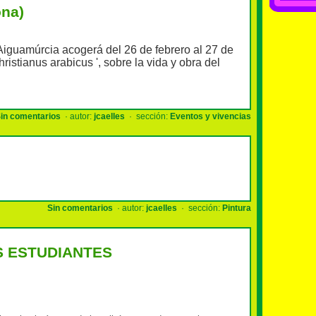
na)
Aiguamúrcia
acogerá
del 26
de febrero
al 27 de
hristianus arabicus
',
sobre la vida
y
obra
del
in comentarios
· autor:
jcaelles
· sección:
Eventos y vivencias
Sin comentarios
· autor:
jcaelles
· sección:
Pintura
S ESTUDIANTES