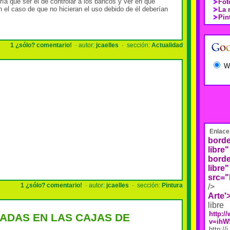
ía que ser el de controlar a los bancos y ver en que
Fot
en el caso de que no hicieran el uso debido de él deberían
La 
Pin
1 ¿sólo? comentario!
· autor:
jcaelles
· sección:
Actualidad
W
Enlace
borde
libre"
borde
libre"
src="
1 ¿sólo? comentario!
· autor:
jcaelles
· sección:
Pintura
/>
Arte'
libre
http:
ADAS EN LAS CAJAS DE
v=ihW
http://