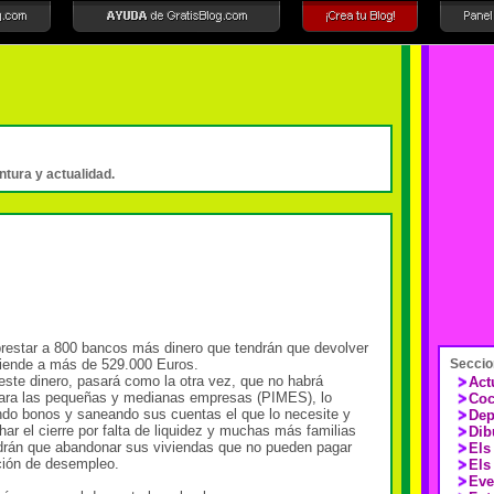
intura y actualidad.
restar a 800 bancos más dinero que tendrán que devolver
sciende a más de 529.000 Euros.
Seccio
ste dinero, pasará como la otra vez, que no habrá
Act
para las pequeñas y medianas empresas (PIMES), lo
Coc
ndo bonos y saneando sus cuentas el que lo necesite y
Dep
 el cierre por falta de liquidez y muchas más familias
Dib
ndrán que abandonar sus viviendas que no pueden pagar
Els
ción de desempleo.
Els
Eve