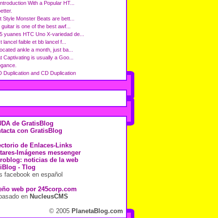
Introduction With a Popular HT...
better.
t Style Monster Beats are bett...
guitar is one of the best awf...
5 yuanes HTC Uno X-variedad de...
 lancel faible et bb lancel f...
ocated ankle a month, just ba...
 Captivating is usually a Goo...
ogance.
 Duplication and CD Duplication
DA de GratisBlog
tacta con GratisBlog
ectorio de Enlaces-Links
tares-Imágenes messenger
roblog: noticias de la web
iBlog - Tlog
s facebook en español
eño web por
245corp.com
 basado en
NucleusCMS
© 2005
PlanetaBlog.com