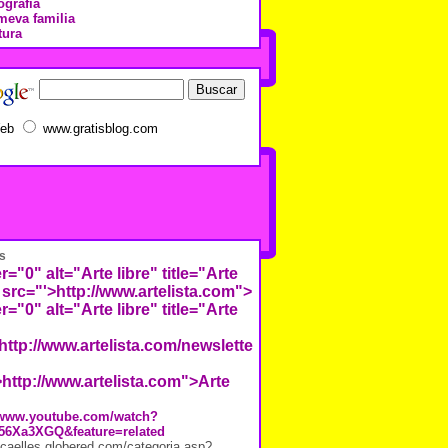
ografía
meva familia
tura
eb
www.gratisblog.com
s
r="0" alt="Arte libre" title="Arte
 src="'>
http://www.artelista.com">
r="0" alt="Arte libre" title="Arte
http://www.artelista.com/newsletter/images/repositorio/7/2/
>http://www.artelista.com">Arte
//www.youtube.com/watch?
56Xa3XGQ&feature=related
j.caelles.globered.com/categoria.asp?