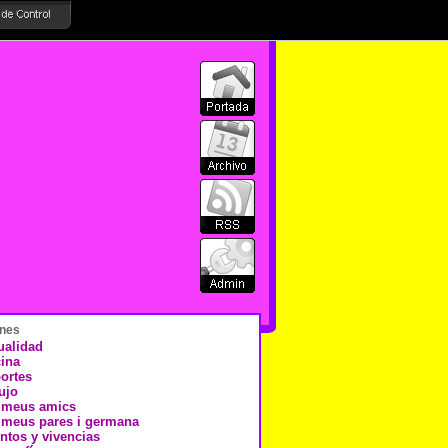
nes
ualidad
ina
ortes
ujo
 meus amics
 meus pares i germana
ntos y vivencias