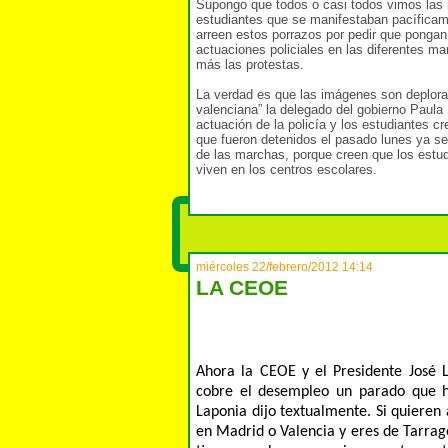
Supongo que todos o casi todos vimos las b
estudiantes que se manifestaban pacíficame
arreen estos porrazos por pedir que pongan 
actuaciones policiales en las diferentes m
más las protestas.
La verdad es que las imágenes son deplorab
valenciana” la delegado del gobierno Paula 
actuación de la policía y los estudiantes c
que fueron detenidos el pasado lunes ya se
de las marchas, porque creen que los estudi
viven en los centros escolares.
miércoles 22/febrero/2012 14:14
LA CEOE
Ahora la CEOE y el Presidente José L
cobre el desempleo un parado que h
Laponia dijo textualmente. Si quieren
en Madrid o Valencia y eres de Tarrago