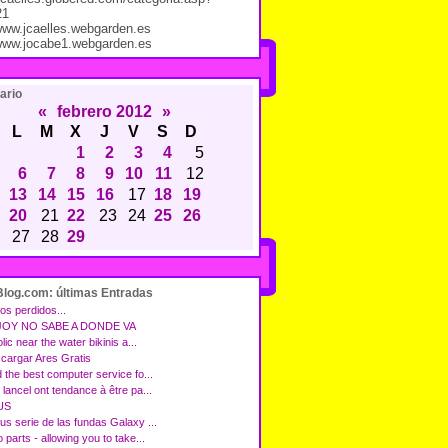
21
/www.jcaelles.webgarden.es
/www.jocabe1.webgarden.es
ario
«
febrero 2012
»
L
M
X
J
V
S
D
1
2
3
4
5
6
7
8
9
10
11
12
13
14
15
16
17
18
19
20
21
22
23
24
25
26
27
28
29
Blog.com: últimas Entradas
os perdidos...
JOY NO SABE A DONDE VA
olic near the water bikinis a...
cargar Ares Gratis
d the best computer service fo...
lancel ont tendance à être pa...
US
us serie de las fundas Galaxy ...
 parts - allowing you to take...