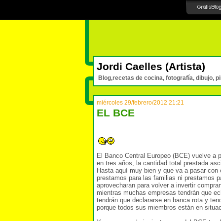
Jordi Caelles (Artista)
Blog,recetas de cocina, fotografía, dibujo, p
miércoles 29/febrero/2012 21:21
EL BCE
El Banco Central Europeo (BCE) vuelve a p
en tres años, la cantidad total prestada a
Hasta aquí muy bien y que va a pasar con e
prestamos para las familias ni prestamos 
aprovecharan para volver a invertir compra
mientras muchas empresas tendrán que echar
tendrán que declararse en banca rota y te
porque todos sus miembros están en situa