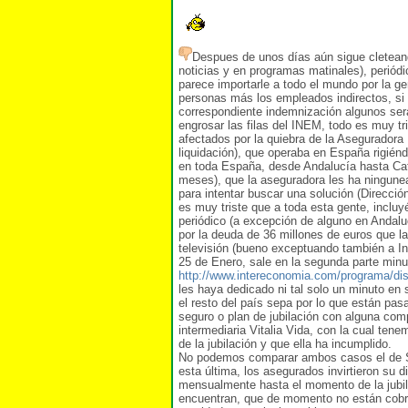
Despues de unos días aún sigue cleteando
noticias y en programas matinales), periód
parece importarle a todo el mundo por la g
personas más los empleados indirectos, si es
correspondiente indemnización algunos ser
engrosar las filas del INEM, todo es muy t
afectados por la quiebra de la Asegurado
liquidación), que operaba en España rigié
en toda España, desde Andalucía hasta Cat
meses), que la aseguradora les ha ningun
para intentar buscar una solución (Direcció
es muy triste que a toda esta gente, incl
periódico (a excepción de alguno en Andal
por la deuda de 36 millones de euros que l
televisión (bueno exceptuando también a In
25 de Enero, sale en la segunda parte minu
http://www.intereconomia.com/programa/disi
les haya dedicado ni tal solo un minuto en 
el resto del país sepa por lo que están pa
seguro o plan de jubilación con alguna com
intermediaria Vitalia Vida, con la cual te
de la jubilación y que ella ha incumplido.
No podemos comparar ambos casos el de S
esta última, los asegurados invirtieron su 
mensualmente hasta el momento de la jubila
encuentran, que de momento no están cobra