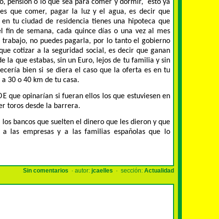
o, pensión o lo que sea para comer y dormir,
esto ya
es que comer, pagar la luz y el agua, es decir que
i en tu ciudad de residencia tienes una hipoteca que
el fin de semana, cada quince días o una vez al mes
trabajo, no puedes pagarla, por lo tanto el gobierno
ue cotizar a la seguridad social, es decir que ganan
e la que estabas, sin un Euro, lejos de tu familia y sin
cería bien si se diera el caso que la oferta es en tu
 a 30 o 40 km de tu casa.
E que opinarían si fueran ellos los que estuviesen en
er toros desde la barrera.
 los bancos que suelten el dinero que les dieron y que
a las empresas y a las familias españolas que lo
Sin comentarios
· autor:
jcaelles
· sección:
Actualidad