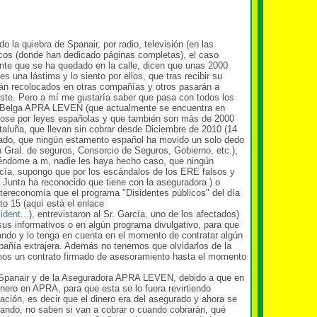
 la quiebra de Spanair, por radio, televisión (en las
icos (donde han dedicado páginas completas), el caso
ente que se ha quedado en la calle, dicen que unas 2000
 una lástima y lo siento por ellos, que tras recibir su
án recolocados en otras compañías y otros pasarán a
riste. Pero a mí me gustaría saber que pasa con todos los
ra Belga APRA LEVEN (que actualmente se encuentra en
ndose por leyes españolas y que también son más de 2000
aluña, que llevan sin cobrar desde Diciembre de 2010 (14
eado, que ningún estamento español ha movido un solo dedo
n Gral. de seguros, Consorcio de Seguros, Gobierno, etc.),
uyéndome a m, nadie les haya hecho caso, que ningún
ucía, supongo que por los escándalos de los ERE falsos y
a Junta ha reconocido que tiene con la aseguradora ) o
tereconomía que el programa "Disidentes públicos" del día
to 15 (aquí está el enlace
dent...
), entrevistaron al Sr. García, uno de los afectados)
sus informativos o en algún programa divulgativo, para que
sando y lo tenga en cuenta en el momento de contratar algún
pañía extrajera. Además no tenemos que olvidarlos de la
nemos un contrato firmado de asesoramiento hasta el momento
panair y de la Aseguradora APRA LEVEN, debido a que en
dinero en APRA, para que esta se lo fuera revirtiendo
ción, es decir que el dinero era del asegurado y ahora se
ndo, no saben si van a cobrar o cuando cobrarán, qué