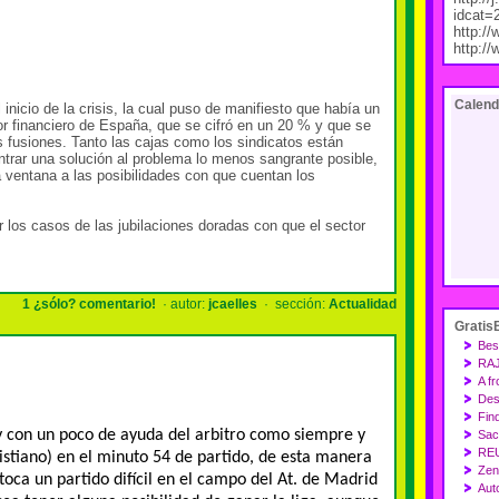
idcat=
http:/
http:/
Calend
inicio de la crisis, la cual puso de manifiesto que había un
r financiero de España, que se cifró en un 20 % y que se
 fusiones. Tanto las cajas como los sindicatos están
ntrar una solución al problema lo menos sangrante posible,
la ventana a las posibilidades con que cuentan los
 los casos de las jubilaciones doradas con que el sector
1 ¿sólo? comentario!
· autor:
jcaelles
· sección:
Actualidad
Gratis
Bes
RA
A fr
Des
Fin
 y con un poco de ayuda del arbitro como siempre y
Sac 
RE
istiano) en el minuto 54 de partido, de esta manera
Zen
toca un partido difícil en el campo del At. de Madrid
Auto