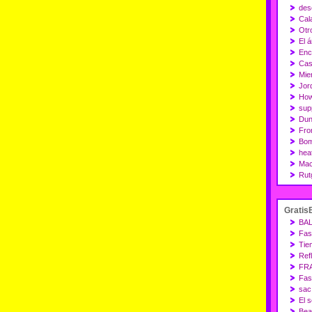
des
Cal
Otro
El á
Enc
Cas
Mie
Jor
How
supp
Dun
Fro
Bom
hea
Macr
Rut
Gratis
BA
Fas
Tie
Ref
FR
Fas
sac
El 
Bea