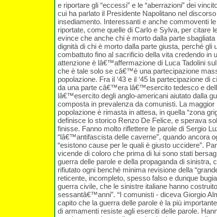
e riportare gli “eccessi” e le “aberrazioni” dei vincitor
cui ha parlato il Presidente Napolitano nel discorso
insediamento. Interessanti e anche commoventi le 
riportate, come quelle di Carlo e Sylva, per citare le
evince che anche chi è morto dalla parte sbagliata
dignità di chi è morto dalla parte giusta, perché gli u
combattuto fino al sacrificio della vita credendo in 
attenzione è lâ€™affermazione di Luca Tadolini sulla
che è tale solo se câ€™è una partecipazione mass
popolazione. Fra il ‘43 e il ‘45 la partecipazione di ci
da una parte câ€™era lâ€™esercito tedesco e dell
lâ€™esercito degli anglo-americani aiutato dalla gue
composta in prevalenza da comunisti. La maggior p
popolazione è rimasta in attesa, in quella “zona gri
definisce lo storico Renzo De Felice, e sperava so
finisse. Fanno molto riflettere le parole di Sergio Lu
“lâ€™antifascista delle caverne”, quando ancora o
“esistono cause per le quali è giusto uccidere”. Pa
vicende di coloro che prima di lui sono stati bersagl
guerra delle parole e della propaganda di sinistra,
rifiutato ogni benché minima revisione della “grande 
reticente, incompleto, spesso falso e dunque bugia
guerra civile, che le sinistre italiane hanno costruit
sessantâ€™anni”. “I comunisti - diceva Giorgio Al
capito che la guerra delle parole è la più important
di armamenti resiste agli eserciti delle parole. Han