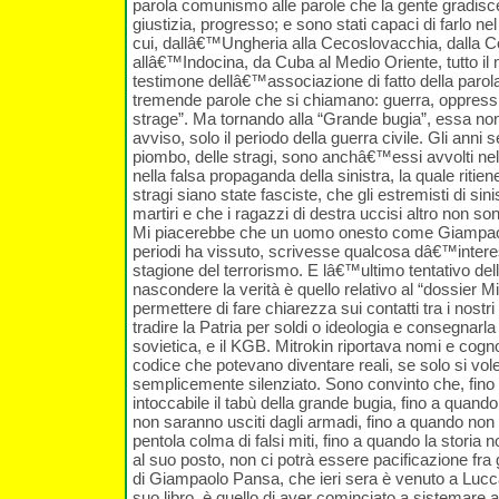
parola comunismo alle parole che la gente gradisce:
giustizia, progresso; e sono stati capaci di farlo nel
cui, dallâ€™Ungheria alla Cecoslovacchia, dalla 
allâ€™Indocina, da Cuba al Medio Oriente, tutto il
testimone dellâ€™associazione di fatto della paro
tremende parole che si chiamano: guerra, oppressio
strage”. Ma tornando alla “Grande bugia”, essa non
avviso, solo il periodo della guerra civile. Gli anni se
piombo, delle stragi, sono anchâ€™essi avvolti n
nella falsa propaganda della sinistra, la quale ritien
stragi siano state fasciste, che gli estremisti di sin
martiri e che i ragazzi di destra uccisi altro non so
Mi piacerebbe che un uomo onesto come Giampao
periodi ha vissuto, scrivesse qualcosa dâ€™inter
stagione del terrorismo. E lâ€™ultimo tentativo della
nascondere la verità è quello relativo al “dossier M
permettere di fare chiarezza sui contatti tra i nostri ut
tradire la Patria per soldi o ideologia e consegnarla 
sovietica, e il KGB. Mitrokin riportava nomi e cogno
codice che potevano diventare reali, se solo si vol
semplicemente silenziato. Sono convinto che, fino
intoccabile il tabù della grande bugia, fino a quando t
non saranno usciti dagli armadi, fino a quando non 
pentola colma di falsi miti, fino a quando la storia
al suo posto, non ci potrà essere pacificazione fra gli
di Giampaolo Pansa, che ieri sera è venuto a Lucca
suo libro, è quello di aver cominciato a sistemare al