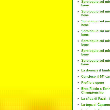
Sproloquio sul mis
bene
Sproloquio sul mis
bene
Sproloquio sul mis
bene
Sproloquio sul mis
bene
Sproloquio sul mis
bene
Sproloquio sul mis
bene
Sproloquio sul mis
bene
La donna e il bim
Concluso il 14° c
Profilo e opere
Eros Riccio a Tori
Championship
La sfida di Fazzi -
La topa di Capanno