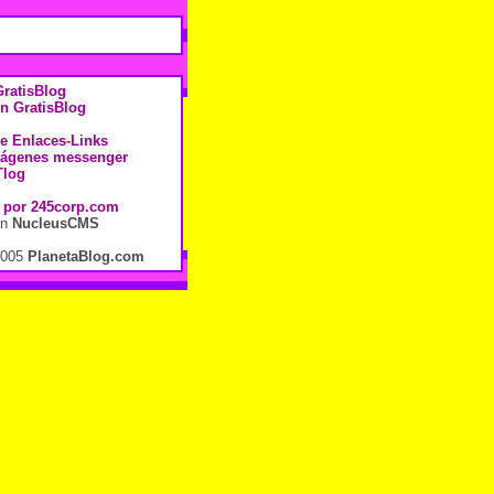
ratisBlog
n GratisBlog
de Enlaces-Links
mágenes messenger
Tlog
 por
245corp.com
en
NucleusCMS
2005
PlanetaBlog.com