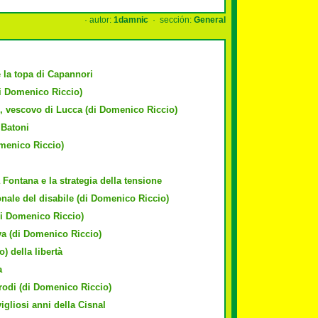
· autor:
1damnic
· sección:
General
 la topa di Capannori
di Domenico Riccio)
, vescovo di Lucca (di Domenico Riccio)
Batoni
menico Riccio)
 Fontana e la strategia della tensione
onale del disabile (di Domenico Riccio)
di Domenico Riccio)
iya (di Domenico Riccio)
) della libertà
a
rodi (di Domenico Riccio)
igliosi anni della Cisnal