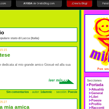
io
opulare stato di Lucca (Italia)
15:15
tese
 dedicata al mio grande amico Giosuè ed alla sua
Secciones
Portada
Attualità
Sin comentarios
· autor:
1damnic
· sección:
Poesie
General
Libri
Poesie
05:27
Profilo
na mia amica
Racconti