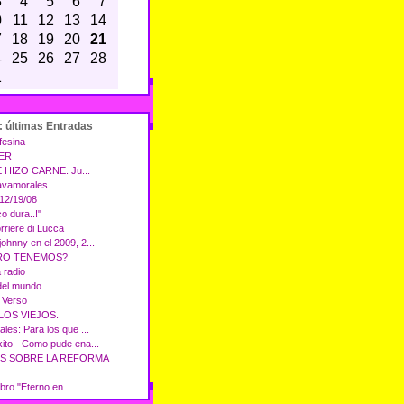
3
4
5
6
7
0
11
12
13
14
7
18
19
20
21
4
25
26
27
28
1
: últimas Entradas
fesina
ER
 HIZO CARNE. Ju...
avamorales
12/19/08
co dura..!"
orriere di Lucca
ohnny en el 2009, 2...
RO TENEMOS?
 radio
 del mundo
l Verso
OS VIEJOS.
ales: Para los que ...
kito - Como pude ena...
S SOBRE LA REFORMA
bro "Eterno en...