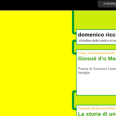
domenico ricc
cittadino dello antico et p
Friday 14/November/2008 
Giosuè d’o Ma
Poesia di Vincenzo Leone
famiglia
Tuesday 08/January/2008 
La storia di u