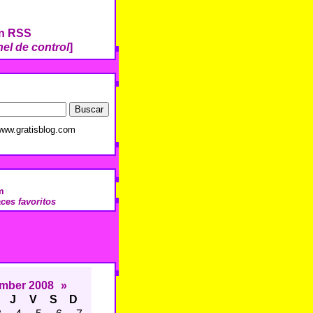
ón RSS
el de control
]
ww.gratisblog.com
m
aces favoritos
mber 2008
»
J
V
S
D