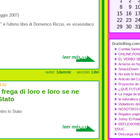
1
2
8
9
1
15
16
1
ggio 2007)
22
23
2
" è l'ultimo libro di Domenico Riccio, ex vicesindaco
29
30
3
GratisBlog.com
Cumbia Santa
ONLINE POK
EL VERBO SE
Arrieros en N
SmackDown! 
· autor:
1damnic
· sección:
Libri
No todo lo fisi
Articolo del C
Proyectos de j
4:36
¿QUE FUTU
frega di loro e loro se ne
La magia de la
Stato
la naturaleza
Violadores de
NOSOTROS L
ontro lo Stato
Regalos origin
Johny El Pola
REFLEXIONE
EDUC...
Descarga mi li