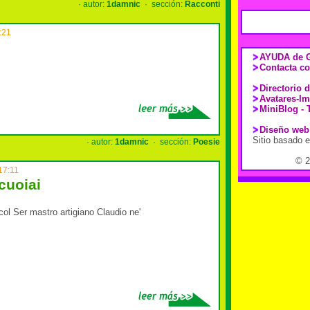
· autor:
1damnic
· sección:
Racconti
:21
AYUDA de G
Contacta co
Directorio 
Avatares-I
MiniBlog - 
Diseño web
Sitio basado 
· autor:
1damnic
· sección:
Poesie
© 
17:11
cuoiai
 col Ser mastro artigiano Claudio ne'