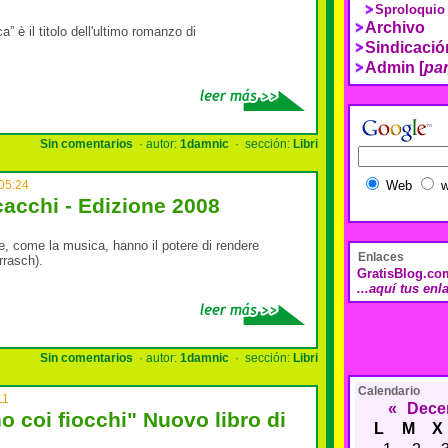
Sproloquio
Archivo
” è il titolo dell'ultimo romanzo di
Sindicaci
Admin [
pan
Sin comentarios
· autor:
1damnic
· sección:
Libri
05:24
Web
w
cacchi - Edizione 2008
e, come la musica, hanno il potere di rendere
Enlaces
rrasch).
GratisBlog.co
...aquí tus enl
Sin comentarios
· autor:
1damnic
· sección:
Libri
Calendario
11
«
Dece
o coi fiocchi" Nuovo libro di
L
M
X