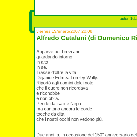
· autor:
1da
viernes 19/enero/2007 20:08
Alfredo Catalani (di Domenico R
Apparve per brevi anni
guardando intorno
in alto
in sé.
Trasse d'oltre la vita
Dejanice Edmea Loreley Wally.
Riportò agli uomini dolci note
che il cuore non ricordava
e riconobbe
e non oblia.
Pende dal salice l'arpa
ma cantano ancora le corde
tocche da dita
che i nostri occhi non vedono più.
Due anni fa, in occasione del 150° anniversario del