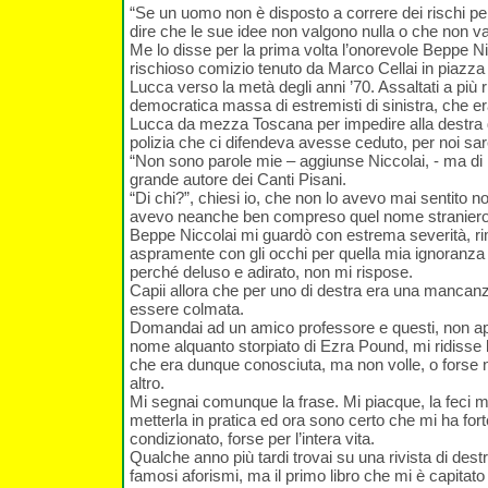
“Se un uomo non è disposto a correre dei rischi per
dire che le sue idee non valgono nulla o che non vale
Me lo disse per la prima volta l’onorevole Beppe N
rischioso comizio tenuto da Marco Cellai in piazz
Lucca verso la metà degli anni ’70. Assaltati a più 
democratica massa di estremisti di sinistra, che er
Lucca da mezza Toscana per impedire alla destra di
polizia che ci difendeva avesse ceduto, per noi sare
“Non sono parole mie – aggiunse Niccolai, - ma di 
grande autore dei Canti Pisani.
“Di chi?”, chiesi io, che non lo avevo mai sentito 
avevo neanche ben compreso quel nome straniero
Beppe Niccolai mi guardò con estrema severità, 
aspramente con gli occhi per quella mia ignoranza
perché deluso e adirato, non mi rispose.
Capii allora che per uno di destra era una manca
essere colmata.
Domandai ad un amico professore e questi, non appe
nome alquanto storpiato di Ezra Pound, mi ridisse l
che era dunque conosciuta, ma non volle, o forse 
altro.
Mi segnai comunque la frase. Mi piacque, la feci mi
metterla in pratica ed ora sono certo che mi ha fo
condizionato, forse per l’intera vita.
Qualche anno più tardi trovai su una rivista di destr
famosi aforismi, ma il primo libro che mi è capitato 