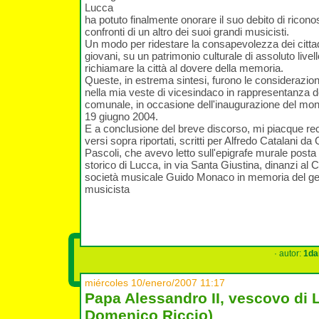
Lucca
ha potuto finalmente onorare il suo debito di ricon
confronti di un altro dei suoi grandi musicisti.
Un modo per ridestare la consapevolezza dei cittadi
giovani, su un patrimonio culturale di assoluto live
richiamare la città al dovere della memoria.
Queste, in estrema sintesi, furono le considerazion
nella mia veste di vicesindaco in rappresentanza d
comunale, in occasione dell'inaugurazione del mo
19 giugno 2004.
E a conclusione del breve discorso, mi piacque reci
versi sopra riportati, scritti per Alfredo Catalani da
Pascoli, che avevo letto sull'epigrafe murale posta
storico di Lucca, in via Santa Giustina, dinanzi al
società musicale Guido Monaco in memoria del ge
musicista
· autor:
1da
miércoles 10/enero/2007 11:17
Papa Alessandro II, vescovo di 
Domenico Riccio)