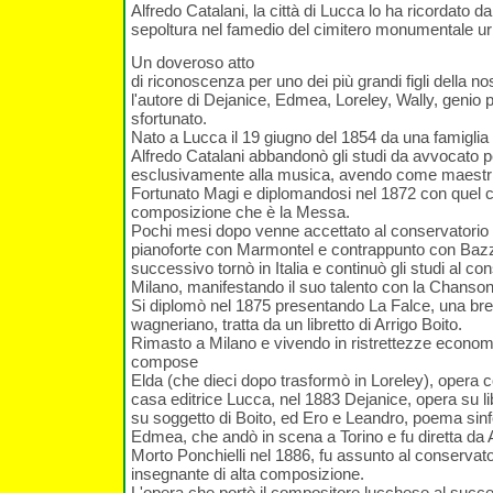
Alfredo Catalani, la città di Lucca lo ha ricordato 
sepoltura nel famedio del cimitero monumentale u
Un doveroso atto
di riconoscenza per uno dei più grandi figli della nos
l'autore di Dejanice, Edmea, Loreley, Wally, genio 
sfortunato.
Nato a Lucca il 19 giugno del 1854 da una famiglia 
Alfredo Catalani abbandonò gli studi da avvocato p
esclusivamente alla musica, avendo come maestri
Fortunato Magi e diplomandosi nel 1872 con quel c
composizione che è la Messa.
Pochi mesi dopo venne accettato al conservatorio d
pianoforte con Marmontel e contrappunto con Bazz
successivo tornò in Italia e continuò gli studi al con
Milano, manifestando il suo talento con la Chanso
Si diplomò nel 1875 presentando La Falce, una bre
wagneriano, tratta da un libretto di Arrigo Boito.
Rimasto a Milano e vivendo in ristrettezze econom
compose
Elda (che dieci dopo trasformò in Loreley), opera 
casa editrice Lucca, nel 1883 Dejanice, opera su lib
su soggetto di Boito, ed Ero e Leandro, poema sinf
Edmea, che andò in scena a Torino e fu diretta da 
Morto Ponchielli nel 1886, fu assunto al conservat
insegnante di alta composizione.
L'opera che portò il compositore lucchese al succe