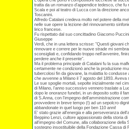
tratta da un romanzo d'appendice tedesco, che fu 
Scala e poi al teatro di Lucca con la direzione anco
Toscanini.
Alfredo Catalani credeva molto nel potere della me
nelle sue opere la lezione del rinnovamento sinfo
lirico francese.
Fu rispettato dal suo concittadino Giacomo Puccin
Giuseppe
Verdi, che in una lettera scrisse: "Questi giovani c
rinnovare e correre per le nuove strade mi sembr
sconsigliati e, confidando troppo nell'avvenire, fini
perdere anche il presente".
Ma il problema principale di Catalani fu la sua mal
certamente ne condizionò anche la produzione musi
tubercolosi fin da giovane, la malattia lo condusse
che avvenne a Milano il 7 agosto del 1893. Aveva s
Le sue spoglie mortali, sepolte inizialmente nel c
di Milano, l'anno successivo vennero traslate a Lu
dopo le onoranze funebri, in un deposito sotto il fa
di S.Anna, con l'impegno dell'amministrazione com
provvedere in breve tempo (!) ad un sepolcro dign
abbandonate in quel luogo per ben 110 anni!
E' stato grazie all'energia e alla perseveranza dell
Beppino Lenzi, cultore appassionato della storia d
all'impegno del Comune, alla collaborazione della 
sostegno insostituibile della Fondazione Cassa di