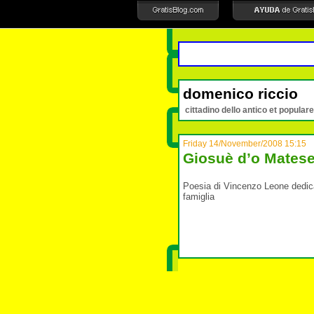
domenico riccio
cittadino dello antico et populare
Friday 14/November/2008 15:15
Giosuè d’o Mates
Poesia di Vincenzo Leone dedic
famiglia