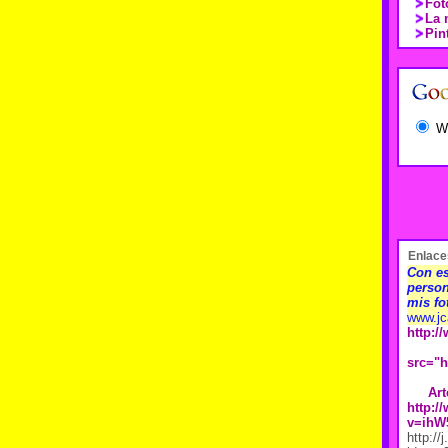
Fot
La 
Pin
W
Enlace
Con es
person
mis fo
www.jc
http:/
src="
h
Art
http:
v=ihW
http://