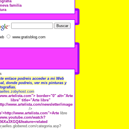
ografía
meva familia
tura
eb
www.gratisblog.com
s
te enlace podreis acceder a mi Web
al, donde podreis, ver mis pinturas y
tografías.
aelles.zobyhost.com
/www.artelista.com">
border="0" alt="Arte
libre" title="Arte libre"
ttp://www.artelista.com/newsletter/images/repositorio/7/2/9/recomiendal
/>
e'>http://www.artelista.com">Arte
libre
//www.youtube.com/watch?
56Xa3XGQ&feature=related
j.caelles.globered.com/categoria.asp?