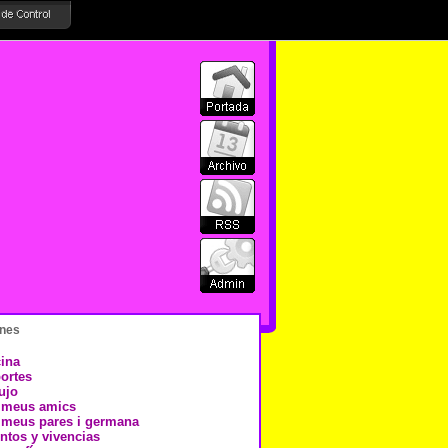
nes
ina
ortes
ujo
 meus amics
 meus pares i germana
ntos y vivencias