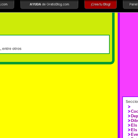
, entre otros
Seccio
Coc
Dep
Dib
Els
Els
Eve