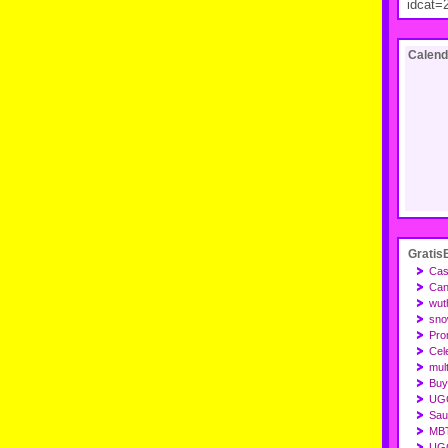
idcat=
Calend
Gratis
Cas
Can
wut
sno
Pro
Cel
mult
Buy
UGG
Saue
MBT
UGG