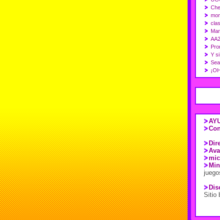
Che
mon
cla
Man
AA2
Pro
Y s
Sea
¡OH
AYU
Con
Dir
Ava
mic
Min
juego
Dis
Sitio