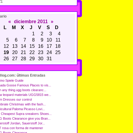
21
ario
«
diciembre 2011
»
L
M
X
J
V
S
D
1
2
3
4
5
6
7
8
9
10
11
12
13
14
15
16
17
18
19
20
21
22
23
24
25
26
27
28
29
30
31
Blog.com: últimas Entradas
ino Spiele Guide
ada Goose Famous Places to vis...
h any thing.ugg boots clearanc...
w leopard materials UGG5815 we...
m Dresses our control
ebrate Christmas with the fash...
icultural Paloma Picasso Lovi...
 Cheapest Supra sneakers Shoes...
 Boots Clearance give you Bran...
rstoff Jordan, Sauerstoff Jor...
 rosa con forma de mantener
 Boots Clearance