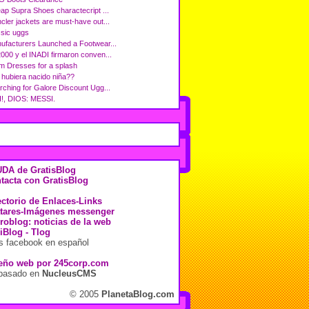
ap Supra Shoes charactecript ...
cler jackets are must-have out...
ssic uggs
ufacturers Launched a Footwear...
000 y el INADI firmaron conven...
m Dresses for a splash
i hubiera nacido niña??
rching for Galore Discount Ugg...
!, DIOS: MESSI.
DA de GratisBlog
tacta con GratisBlog
ectorio de Enlaces-Links
tares-Imágenes messenger
roblog: noticias de la web
iBlog - Tlog
s facebook en español
eño web por
245corp.com
 basado en
NucleusCMS
© 2005
PlanetaBlog.com