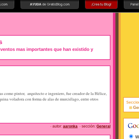
s
inventos mas importantes que han existido y
ras como pintor, arquitecto e ingeniero, fue creador de la Hélice,
quina voladora con forma de alas de murciélago, entre otros
Seccio
Ge
· autor:
aaronka
· sección:
General
W