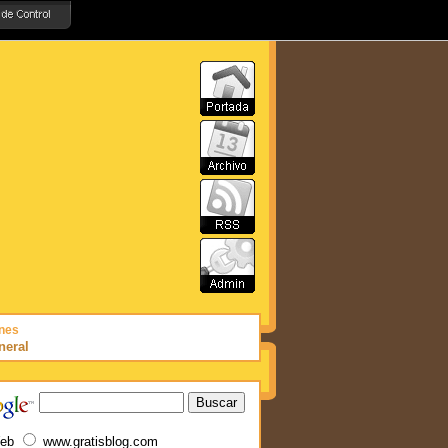
nes
neral
eb
www.gratisblog.com