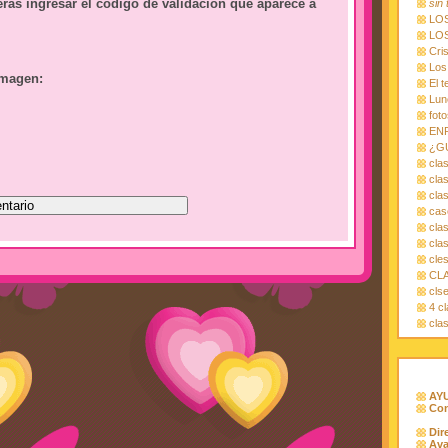
erás ingresar el código de validación que aparece a
sin 
LO
LOS
Cri
Los
imagen:
El t
Lun
foto
EN
¿G
cla
cla
cla
cas
cla
cla
cle
CLA
cls
4 c
cla
AYU
Con
Dir
Ava