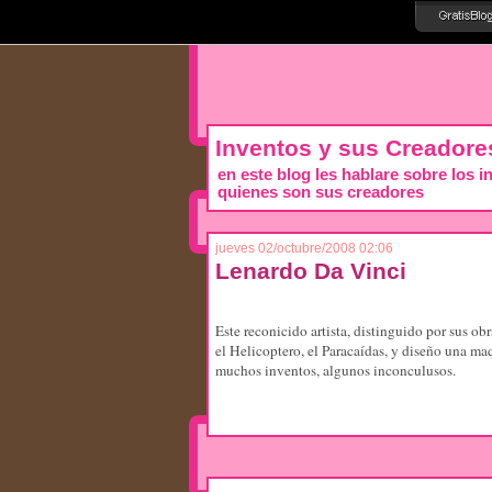
Inventos y sus Creadore
en este blog les hablare sobre los 
quienes son sus creadores
jueves 02/octubre/2008 02:06
Lenardo Da Vinci
Este reconicido artista, distinguido por sus ob
el Helicoptero, el Paracaídas, y diseño una ma
muchos inventos, algunos inconculusos.