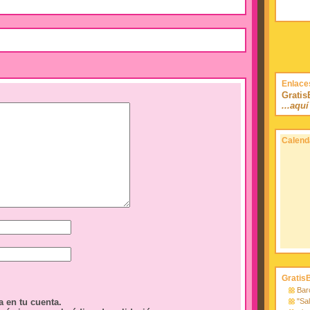
Enlace
Grati
...aqu
Calend
Gratis
Bar
"Sa
a en tu cuenta.