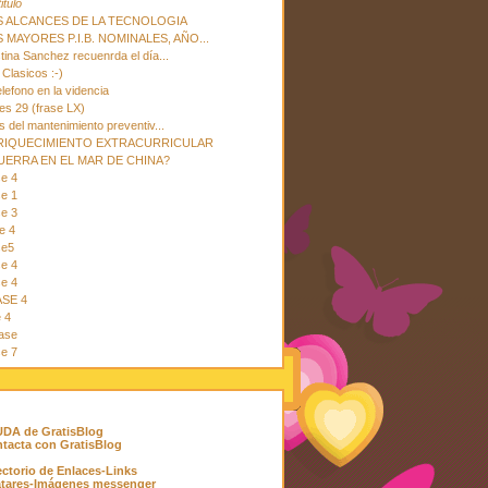
titulo
S ALCANCES DE LA TECNOLOGIA
 MAYORES P.I.B. NOMINALES, AÑO...
stina Sanchez recuenrda el día...
 Clasicos :-)
elefono en la videncia
es 29 (frase LX)
s del mantenimiento preventiv...
RIQUECIMIENTO EXTRACURRICULAR
UERRA EN EL MAR DE CHINA?
se 4
se 1
se 3
e 4
se5
se 4
se 4
SE 4
e 4
lase
se 7
DA de GratisBlog
tacta con GratisBlog
ectorio de Enlaces-Links
tares-Imágenes messenger