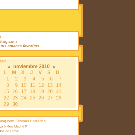
s
sBlog.com
í tus enlaces favoritos
ario
«
noviembre 2010
»
L
M
X
J
V
S
D
1
2
3
4
5
6
7
8
9
10
11
12
13
14
15
16
17
18
19
20
21
22
23
24
25
26
27
28
29
30
Blog.com: últimas Entradas
ça 5 Real Madrid 0
ltos de cama".