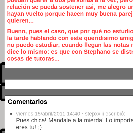
relación se pueda sostener asi, me alegro 
hayan vuelto porque hacen muy buena pareja
quieren...
Bueno, pues el caso, que por qué no estudi
la tarde hablando con este queridisimo amig
no puedo estudiar, cuando llegan las notas 
dice lo mismo: es que con Stephano se distr
cosas de tutoras...
Comentarios
viernes 15/abril/2011 14:40 · stepxxiii escribió:
Pues chica! Mandale a la mierda! Lo importa
eres tu! ;)