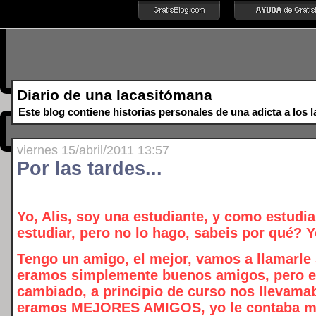
Diario de una lacasitómana
Este blog contiene historias personales de una adicta a los la
viernes 15/abril/2011 13:57
Por las tardes...
Yo, Alis, soy una estudiante, y como estudia
estudiar, pero no lo hago, sabeis por qué? Y
Tengo un amigo, el mejor, vamos a llamarle
eramos simplemente buenos amigos, pero e
cambiado, a principio de curso nos llevama
eramos MEJORES AMIGOS, yo le contaba mi