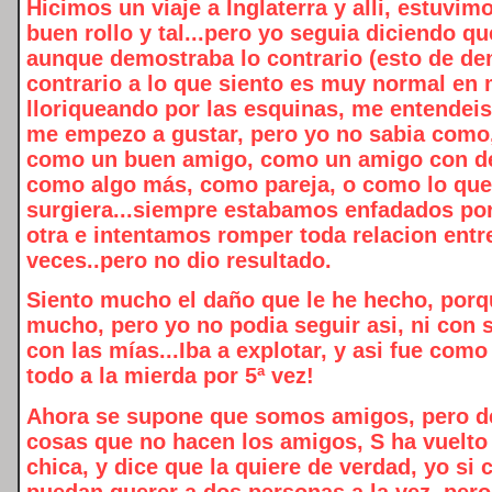
Hicimos un viaje a Inglaterra y alli, estuvi
buen rollo y tal...pero yo seguia diciendo q
aunque demostraba lo contrario (esto de de
contrario a lo que siento es muy normal en 
lloriqueando por las esquinas, me entendeis
me empezo a gustar, pero yo no sabia como
como un buen amigo, como un amigo con de
como algo más, como pareja, o como lo que
surgiera...siempre estabamos enfadados por
otra e intentamos romper toda relacion entr
veces..pero no dio resultado.
Siento mucho el daño que le he hecho, porq
mucho, pero yo no podia seguir asi, ni con 
con las mías...Iba a explotar, y asi fue com
todo a la mierda por 5ª vez!
Ahora se supone que somos amigos, pero 
cosas que no hacen los amigos, S ha vuelto 
chica, y dice que la quiere de verdad, yo si 
puedan querer a dos personas a la vez, per