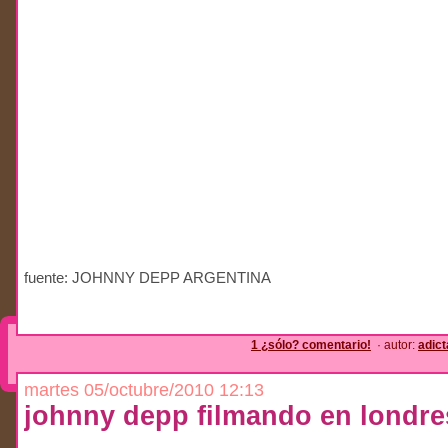
fuente: JOHNNY DEPP ARGENTINA
1 ¿sólo? comentario!
· autor:
adic
martes 05/octubre/2010 12:13
johnny depp filmando en londre