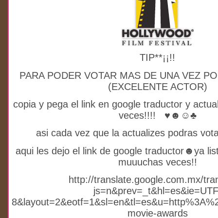
TIP**¡¡!!
PARA PODER VOTAR MAS DE UNA VEZ P
(EXCELENTE ACTOR)
copia y pega el link en google traductor y actua
veces!!!! ♥☻☺♣
asi cada vez que la actualizes podras vo
aqui les dejo el link de google traductor☻ya li
muuuchas veces!!
http://translate.google.com.mx/tra
js=n&prev=_t&hl=es&ie=UTF
8&layout=2&eotf=1&sl=en&tl=es&u=http%3A%
movie-awards