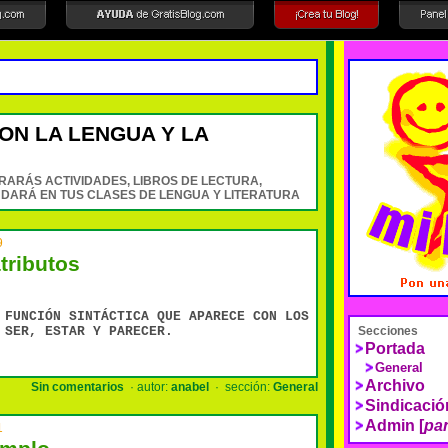
ON LA LENGUA Y LA
RARÁS ACTIVIDADES, LIBROS DE LECTURA,
YUDARÁ EN TUS CLASES DE LENGUA Y LITERATURA
9
atributos
 FUNCIÓN SINTÁCTICA QUE APARECE CON LOS
Secciones
 SER, ESTAR Y PARECER.
Portada
General
Archivo
Sin comentarios
· autor:
anabel
· sección:
General
Sindicaci
Admin [
pan
1