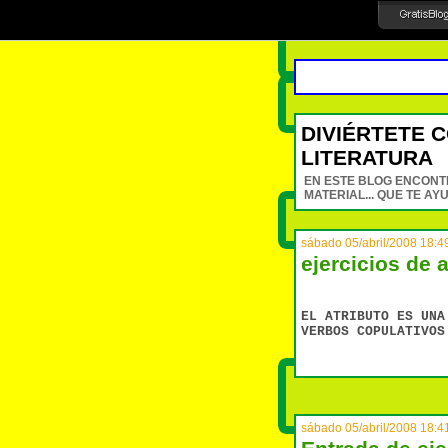
DIVIÉRTETE C
LITERATURA
EN ESTE BLOG ENCONT
MATERIAL... QUE TE A
sábado 05/abril/2008 18:4
ejercicios de 
EL ATRIBUTO ES UNA
VERBOS COPULATIVOS
sábado 05/abril/2008 18:4