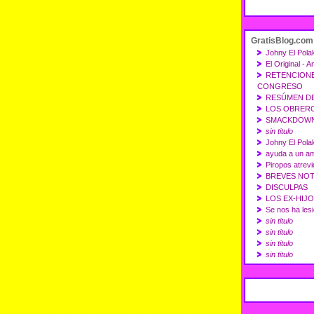
GratisBlog.com
Johny El Polak
El Original - 
RETENCIONE
CONGRESO
RESÚMEN DE
LOS OBREROS
SMACKDOWN 
sin titulo
Johny El Polak
ayuda a un a
Piropos atrevi
BREVES NOT
DISCULPAS
LOS EX-HIJO
Se nos ha les
sin titulo
sin titulo
sin titulo
sin titulo