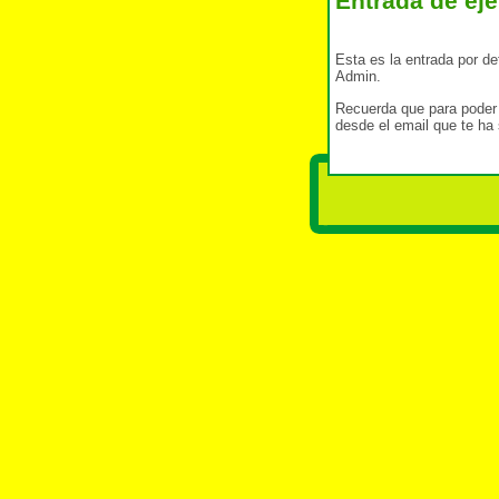
Entrada de eje
Esta es la entrada por de
Admin.
Recuerda que para poder
desde el email que te ha 