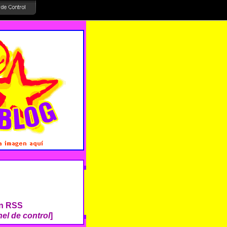
ón RSS
el de control
]