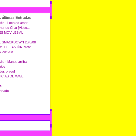
: últimas Entradas
ito - Loco de amor ...
Amor de Chat [Video...
S MOVILES AL
 SMACKDOWN 20/6/08
 DE LA VIÑA. Mate...
20/6/08
ito - Manos arriba ...
migo
dos p voo!
ICIAS DE WWE
S.
ionado