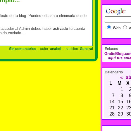
mplo...
fecto de tu blog. Puedes editarla o eliminarla desde
Web
w
 acceder al Admin debes haber
activado
tu cuenta
sido enviado...
Sin comentarios
· autor:
anabel
· sección:
General
Enlaces
GratisBlog.co
...aquí tus enl
Calendario
«
ab
L
M
X
1
7
8
14
15
1
21
22
2
28
29
3