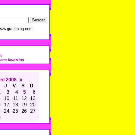
ww.gratisblog.com
m
aces favoritos
ril 2008
»
J
V
S
D
2
3
4
5
6
9
10
11
12
13
6
17
18
19
20
3
24
25
26
27
0