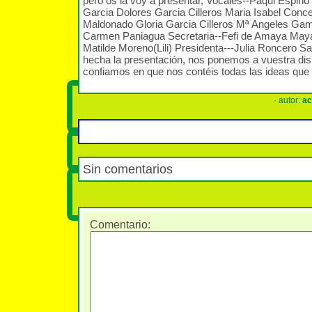
pero os la voy a presentar, Vocales--Paqui Espino
Garcia Dolores Garcia Cilleros Maria Isabel Conc
Maldonado Gloria Garcia Cilleros Mª Angeles Ga
Carmen Paniagua Secretaria--Fefi de Amaya Maya
Matilde Moreno(Lili) Presidenta---Julia Roncero 
hecha la presentación, nos ponemos a vuestra dis
confiamos en que nos contéis todas las ideas que 
· autor:
a
Sin comentarios
Comentario
: