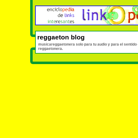
reggaeton blog
musicareggaetonera solo para tu audio y para el sentido
reggaetonera.