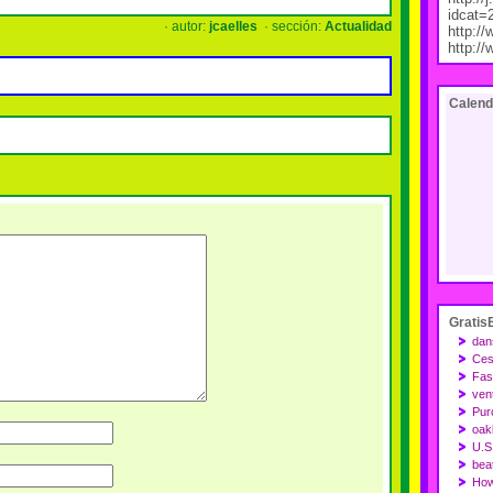
idcat=
· autor:
jcaelles
· sección:
Actualidad
http:/
http:/
Calend
Gratis
dan
Ces
Fas
vent
Pur
oak
U.S
bea
How 