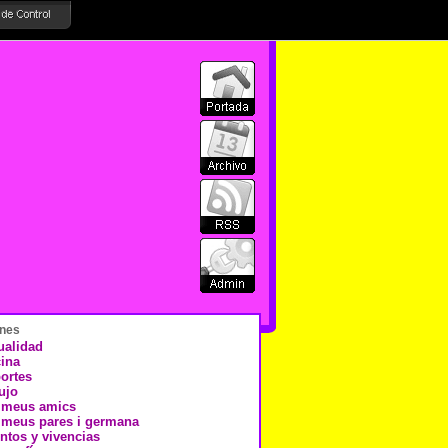
nes
ualidad
ina
ortes
ujo
 meus amics
 meus pares i germana
ntos y vivencias