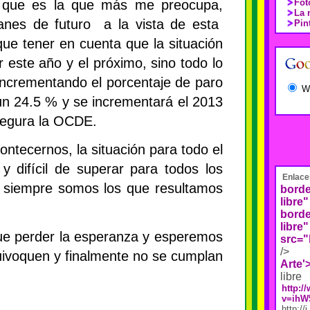
 que es la que más me preocupa,
Fot
La 
lanes de futuro
a la vista de esta
Pin
ue tener en cuenta que la situación
este año y el próximo, sino todo lo
incrementando el porcentaje de paro
W
un 24.5 % y se incrementará el 2013
segura la OCDE.
contecernos, la situación para todo el
 difícil de superar para todos los
Enlace
e siempre somos los que resultamos
borde
libre"
borde
libre"
ue perder la esperanza y esperemos
src="
/>
ivoquen y finalmente no se cumplan
Arte'
libre
http:
v=ihW
http://