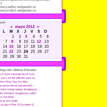
21
/www.jcaelles.webgarden.es
/www.jocabe1.webgarden.es
ario
«
mayo 2012
»
L
M
X
J
V
S
D
1
2
3
4
5
6
7
8
9
10
11
12
13
14
15
16
17
18
19
20
21
22
23
24
25
26
27
28
29
30
31
Blog.com: últimas Entradas
s le porte monnaie lancel com...
 sacs ont été affichés dans su...
hion Shoe Tips For Men
e privee lancel reproduction ...
chase cheap oakley Sunglasses ...
ley Designer Sunglasses online
.A. DA RISA.
ts by dre studio
to pick A Pair Of Excellent S...