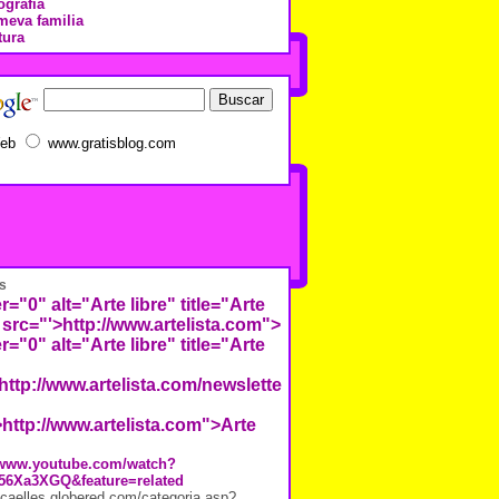
ografía
meva familia
tura
eb
www.gratisblog.com
s
r="0" alt="Arte libre" title="Arte
 src="'>
http://www.artelista.com">
r="0" alt="Arte libre" title="Arte
http://www.artelista.com/newsletter/images/repositorio/7/2/
>http://www.artelista.com">Arte
//www.youtube.com/watch?
56Xa3XGQ&feature=related
j.caelles.globered.com/categoria.asp?