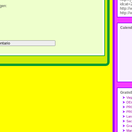
idcat=
agen:
http:/
http:/
Calend
Gratis
Viej
DEs
PR
PR
Lan
Sacs
Gra
Mar