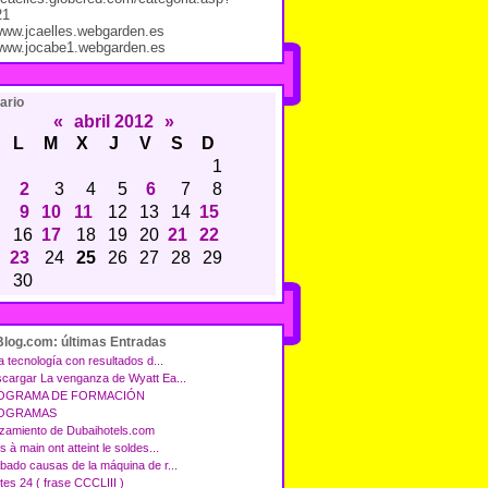
21
/www.jcaelles.webgarden.es
/www.jocabe1.webgarden.es
ario
«
abril 2012
»
L
M
X
J
V
S
D
1
2
3
4
5
6
7
8
9
10
11
12
13
14
15
16
17
18
19
20
21
22
23
24
25
26
27
28
29
30
Blog.com: últimas Entradas
a tecnología con resultados d...
cargar La venganza de Wyatt Ea...
OGRAMA DE FORMACIÓN
OGRAMAS
zamiento de Dubaihotels.com
 à main ont atteint le soldes...
bado causas de la máquina de r...
tes 24 ( frase CCCLIII )