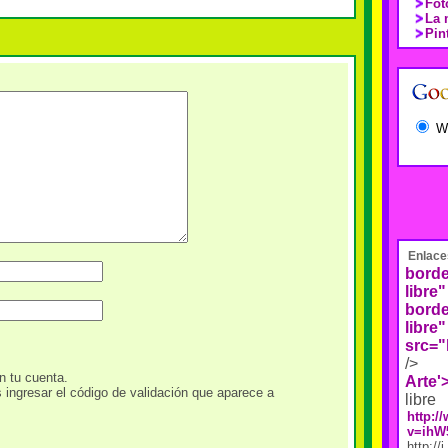
Fot
La 
Pin
W
Enlace
borde
libre"
borde
libre"
src="
/>
n tu cuenta.
Arte'
s ingresar el código de validación que aparece a
libre
http:
v=ihW
http://