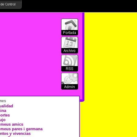
nes
ualidad
ina
ortes
ujo
 meus amics
 meus pares i germana
ntos y vivencias