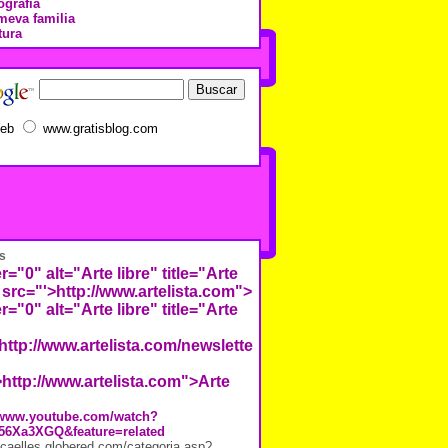
ografía
meva familia
tura
eb
www.gratisblog.com
s
r="0" alt="Arte libre" title="Arte
 src="'>
http://www.artelista.com">
r="0" alt="Arte libre" title="Arte
http://www.artelista.com/newsletter/images/repositorio/7/2/
>http://www.artelista.com">Arte
//www.youtube.com/watch?
56Xa3XGQ&feature=related
j.caelles.globered.com/categoria.asp?