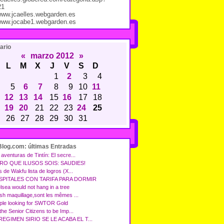
21
/www.jcaelles.webgarden.es
/www.jocabe1.webgarden.es
ario
«
marzo 2012
»
L
M
X
J
V
S
D
1
2
3
4
5
6
7
8
9
10
11
12
13
14
15
16
17
18
19
20
21
22
23
24
25
26
27
28
29
30
31
Blog.com: últimas Entradas
aventuras de Tintín: El secre...
RO QUE ILUSOS SOIS: SAUDIES!
s de Wakfu lista de logros (X...
SPITALES CON TARIFA PARA DORMIR
lsea would not hang in a tree
osh maquillage,sont les mêmes ...
ple looking for SWTOR Gold
the Senior Citizens to be Imp...
REGIMEN SIRIO SE LE ACABA EL T...