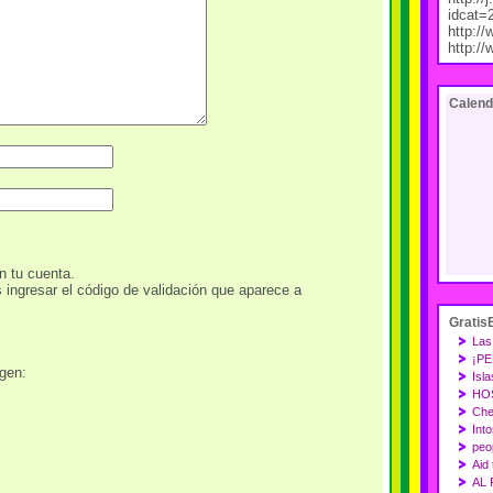
idcat=
http:/
http:/
Calend
n tu cuenta.
s ingresar el código de validación que aparece a
Gratis
Las 
¡PE
agen:
Isla
HO
Che
Int
peo
Aid 
AL 