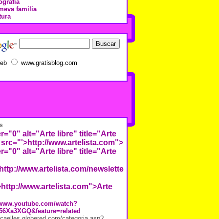
ografía
meva familia
tura
eb
www.gratisblog.com
s
r="0" alt="Arte libre" title="Arte
 src="'>
http://www.artelista.com">
r="0" alt="Arte libre" title="Arte
http://www.artelista.com/newsletter/images/repositorio/7/2/
>http://www.artelista.com">Arte
//www.youtube.com/watch?
56Xa3XGQ&feature=related
j.caelles.globered.com/categoria.asp?