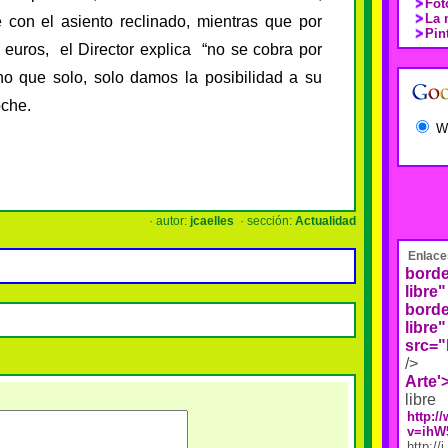
Fot
La 
con el asiento reclinado, mientras que por
Pin
 euros,
el Director explica
“no se cobra por
ino que solo
, solo damos la posibilidad a su
oche.
W
· autor:
jcaelles
· sección:
Actualidad
Enlace
borde
libre"
borde
libre"
src="
/>
Arte'
libre
http:
v=ihW
http://