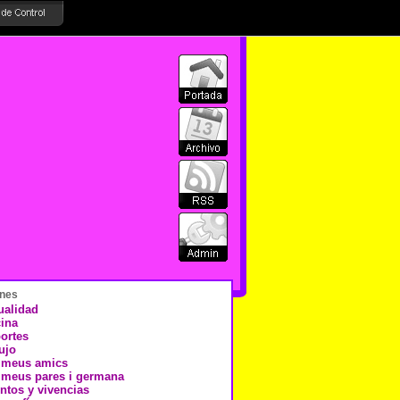
nes
ualidad
ina
ortes
ujo
 meus amics
 meus pares i germana
ntos y vivencias