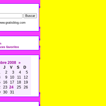
ww.gratisblog.com
m
aces favoritos
ubre 2008
»
J
V
S
D
1
2
3
4
5
8
9
10
11
12
5
16
17
18
19
2
23
24
25
26
9
30
31