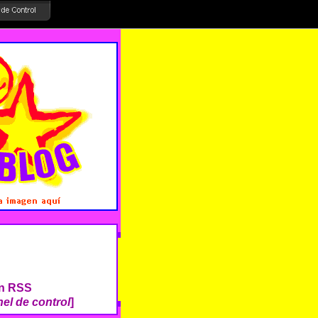
ón RSS
el de control
]