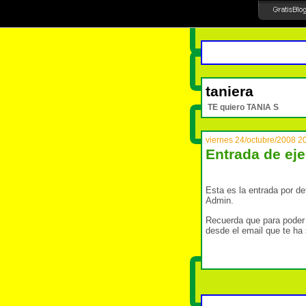
taniera
TE quiero TANIA S
viernes 24/octubre/2008 2
Entrada de eje
Esta es la entrada por de
Admin.
Recuerda que para poder
desde el email que te ha 