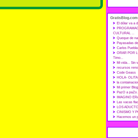
GratisBlog.com
El dólar va a
PROGRAMAC
CULTURAL ...
Queque de na
Payasadas del
Carlos Puebla
ORAR POR L
Timo...
Mi vida... Sin 
recursos reno
Code Geass
HOLA- OLITA
la containacio
Mi primer Blog
PazO a paZo.
IMAGINO ERA
Las vacas fla
LOS ADUCT
CINISMO Y PO
Hacemos un po