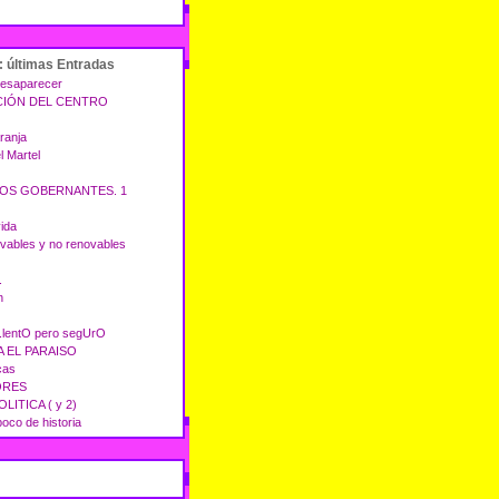
: últimas Entradas
 desaparecer
IÓN DEL CENTRO
ranja
 Martel
OS GOBERNANTES. 1
vida
vables y no renovables
.
n
.lentO pero segUrO
 EL PARAISO
cas
ORES
LITICA ( y 2)
co de historia