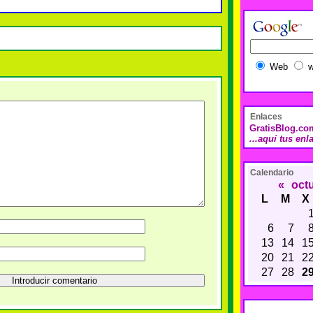
Web
w
Enlaces
GratisBlog.co
...aquí tus enl
Calendario
«
oct
L
M
X
6
7
13
14
1
20
21
2
27
28
2