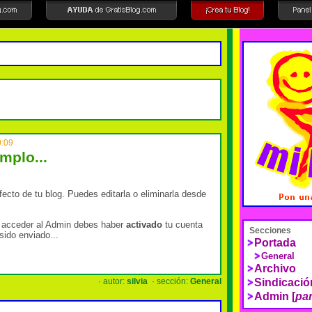
0:09
mplo...
fecto de tu blog. Puedes editarla o eliminarla desde
 acceder al Admin debes haber
activado
tu cuenta
Secciones
sido enviado...
Portada
General
Archivo
· autor:
silvia
· sección:
General
Sindicaci
Admin [
pan