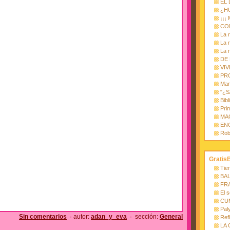
EL
¿H
¡¡¡ 
CO
La 
La 
La 
DE 
VI
PR
Mar
"¿S
Bib
Pri
MA
ENC
Rob
Gratis
Tie
BA
FR
El 
CU
Pal
Sin comentarios
· autor:
adan_y_eva
· sección:
General
Ref
LA 