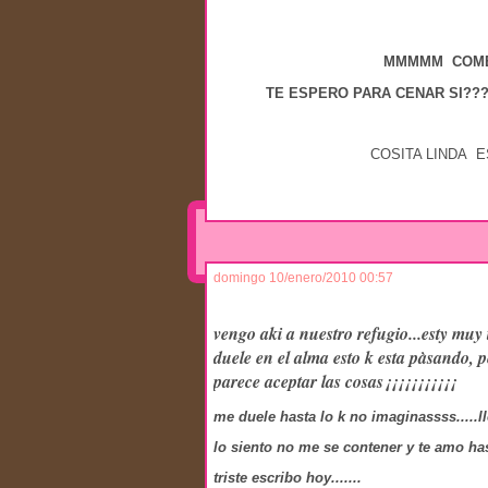
MMMMM COME
TE ESPERO PARA CENAR SI?
COSITA LINDA ESTO ES 
domingo 10/enero/2010 00:57
vengo aki a nuestro refugio...esty muy 
duele en el alma esto k esta pàsando, p
parece aceptar las cosas¡¡¡¡¡¡¡¡¡¡¡
me duele hasta lo k no imaginassss.....llo
lo siento no me se contener y te amo has
triste escribo hoy.......