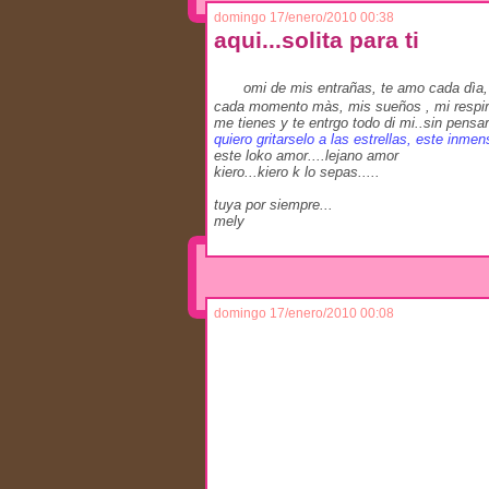
domingo 17/enero/2010 00:38
aqui...solita para ti
omi
omi de mis entrañas, te amo cada dìa,
cada momento màs, mis sueños , mi respira
me tienes y te entrgo todo di mi..sin pensar.
quiero gritarselo a las estrellas, este inme
este loko amor....lejano amor
kiero...kiero k lo sepas.....
tuya por siempre...
mely
domingo 17/enero/2010 00:08