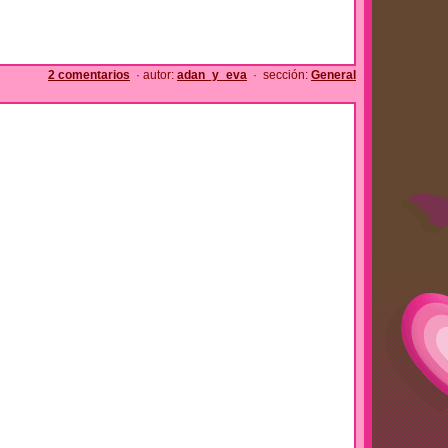
2 comentarios
· autor:
adan_y_eva
· sección:
General