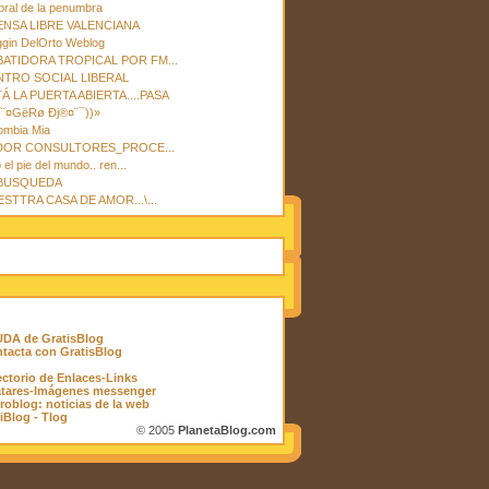
ral de la penumbra
ENSA LIBRE VALENCIANA
ggin DelOrto Weblog
BATIDORA TROPICAL POR FM...
NTRO SOCIAL LIBERAL
Á LA PUERTA ABIERTA....PASA
¯¨¤GëRø Ðj®¤¨¯))»
ombia Mia
DOR CONSULTORES_PROCE...
 el pie del mundo.. ren...
 BUSQUEDA
STTRA CASA DE AMOR...\...
DA de GratisBlog
tacta con GratisBlog
ectorio de Enlaces-Links
tares-Imágenes messenger
roblog: noticias de la web
iBlog - Tlog
© 2005
PlanetaBlog.com