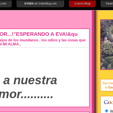
R...\"ESPERANDO A EVA\&qu
Lejos de los mundanos , los odios y las cosas que
N MI ALMA..
 a nuestra
Seccio
Ge
r..........
W