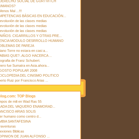
 DERECHO SOCIAL DE GURTVITCH
UMANOS?
Menos Mal ...!!!
MPETENCIAS BÁSICAS EN EDUCACIÓN...
revoluvión de las clases medias
revoluvión de las clases medias
revoluvión de las clases medias
NIÑOS: CIGARRILLOS Y OTRAS PRE...
VENCIA MODULO DESRROLLO HUMANO
OBLEMAS DE PAREJA
iano Torre no estara en casi a...
ABIAS QUE?..ALGO HACERCA ...
liografia de Franz Schubert.
mero fue Sumatra en Asia.ahora...
GOSTO POPULAR 2008
ICLOPEDIA DEL CINISMO POLITICO
erto Ruiz por Francisco Arias ...
Blog.com: TOP Blogs
mpos de mili en Wad Ras 55
LADA DEL VAQUERO ENAMORAD...
ANCISCO ARIAS SOLIS
ser humano como centro d...
MBIA SANTAFESINA
yaventuras
lexiones Biblicas
OPINION DE JUAN ALFONSO ...