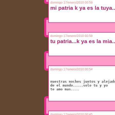
domingo 17/enero/2010 00:59
mi patria k ya es la tuya...
domingo 17/enero/2010 00:59
tu patria...k ya es la mia..
domingo 17/enero/2010 00:54
nuestras noches juntos y alejad
de el mundo.....solo tu y yo
te amo mas....
domingo 17/enero/2010 00:45