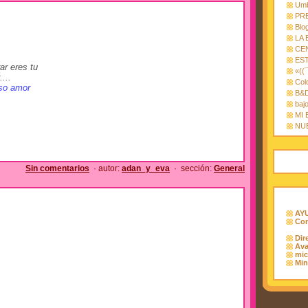
Umb
PR
Blo
LA 
CE
EST
r eres tu
«((
...
Col
nso amor
B&
bajo
MI
NUE
Sin comentarios
· autor:
adan_y_eva
· sección:
General
AYU
Con
Dir
Ava
mic
Min