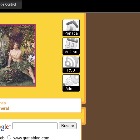
nes
neral
eb
www.gratisblog.com