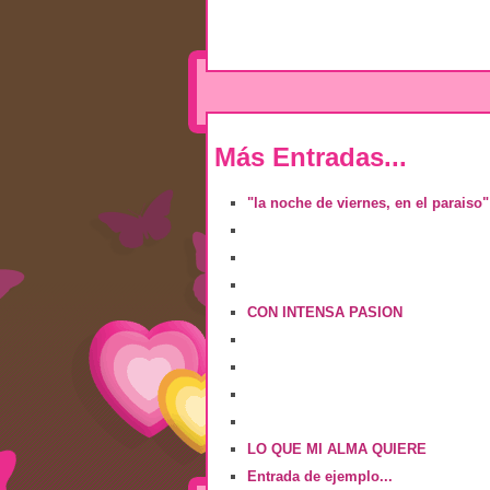
Más Entradas...
"la noche de viernes, en el paraiso"
CON INTENSA PASION
LO QUE MI ALMA QUIERE
Entrada de ejemplo...