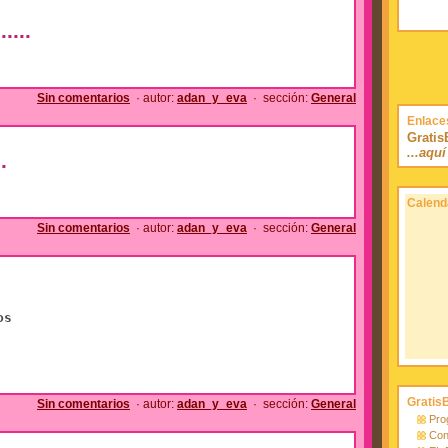
....
Sin comentarios
· autor:
adan_y_eva
· sección:
General
Enlace
Grati
...aqu
.
Calend
Sin comentarios
· autor:
adan_y_eva
· sección:
General
os
Gratis
Sin comentarios
· autor:
adan_y_eva
· sección:
General
Pro
Con