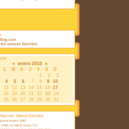
s
sBlog.com
í tus enlaces favoritos
ario
«
enero 2010
»
L
M
X
J
V
S
D
1
2
3
4
5
6
7
8
9
10
11
12
13
14
15
16
17
18
19
20
21
22
23
24
25
26
27
28
29
30
31
Blog.com: últimas Entradas
grama festivo 1982
 Uribe no habrá nunca TLC