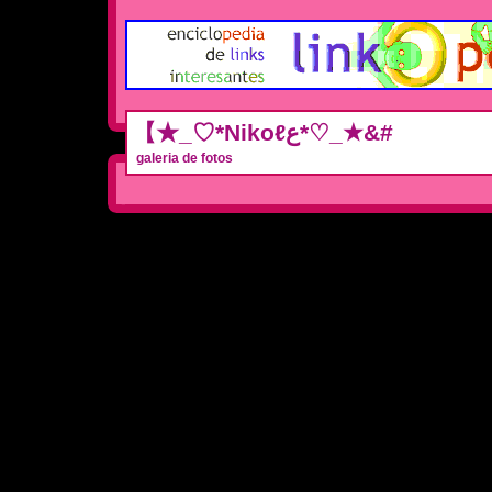
【★_♡*Nikoℓع*♡_★&#
galeria de fotos