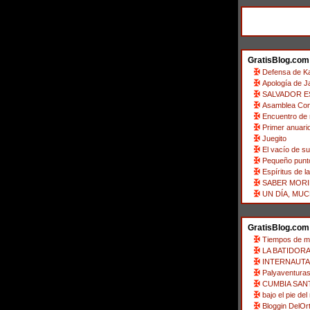
GratisBlog.com
Defensa de K
Apología de Ja
SALVADOR ES
Asamblea Const
Encuentro de r
Primer anuario
Juegito
El vacío de su
Pequeño punto
Espíritus de l
SABER MORI
UN DÍA, MUC
GratisBlog.com
Tiempos de mi
LA BATIDORA
INTERNAUTAS
Palyaventura
CUMBIA SAN
bajo el pie del
Bloggin DelOr