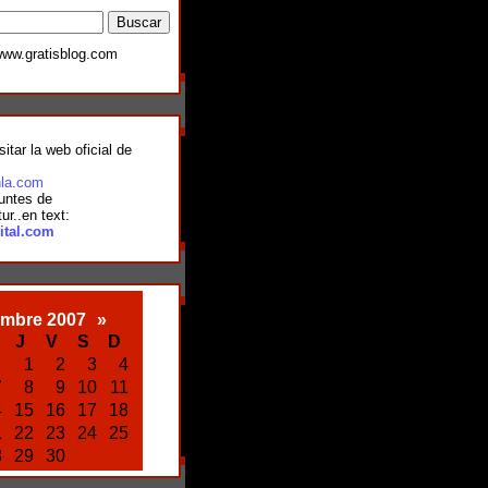
ww.gratisblog.com
sitar la web oficial de
nla.com
puntes de
ur..en text:
ital.com
embre 2007
»
J
V
S
D
1
2
3
4
7
8
9
10
11
4
15
16
17
18
1
22
23
24
25
8
29
30