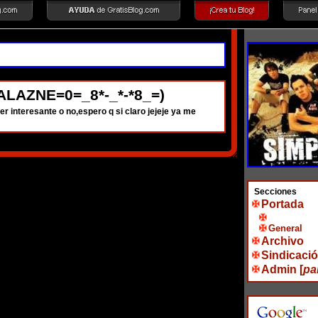
=ALAZNE=0=_8*-_*-*8_=)
r interesante o no,espero q si claro jejeje ya me
Secciones
Portada
General
Archivo
Sindicaci
Admin [
pa