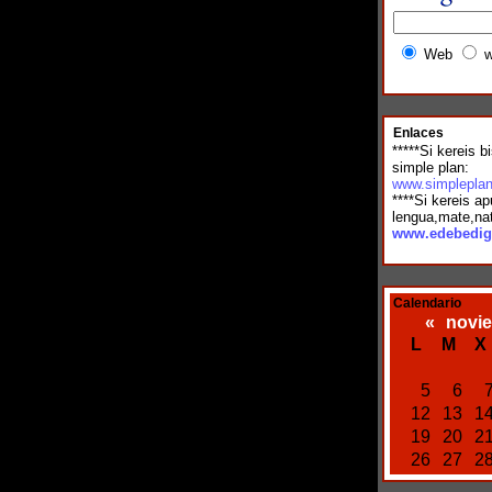
Web
w
Enlaces
*****Si kereis bi
simple plan:
www.simplepla
****Si kereis a
lengua,mate,nat
www.edebedig
Calendario
«
novi
L
M
X
5
6
12
13
1
19
20
2
26
27
2