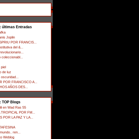
: últimas Entradas
afka
nis Joplin
PRIU POR FRANCIS...
itutiva del &...
evolucionario...
 coleccionabl...
 piel
 de luz
a oscuridad...
R POR FRANCISCO A...
HOS AÑOS DES...
: TOP Blogs
li en Wad Ras 55
 TROPICAL POR FM...
 POR LA PAZ Y LA...
s
TAFESINA
 mundo.. ren...
to Weblog