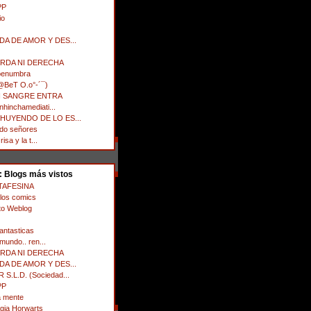
PP
io
DA DE AMOR Y DES...
G
ERDA NI DERECHA
 penumbra
@BeT O.o°-´¯)
IN SANGRE ENTRA
nhinchamediati...
HUYENDO DE LO ES...
ndo señores
risa y la t...
: Blogs más vistos
TAFESINA
los comics
to Weblog
fantasticas
 mundo.. ren...
ERDA NI DERECHA
DA DE AMOR Y DES...
.L.D. (Sociedad...
PP
a mente
gia Horwarts