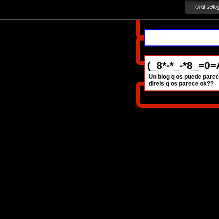
(_8*-*_-*8_=0
Un blog q os puede parece
direis q os parece ok??