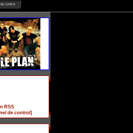
ón RSS
nel de control
]