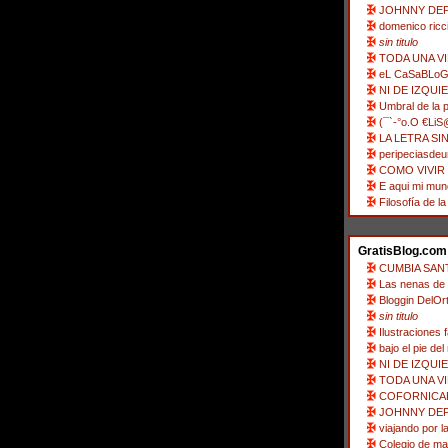
JOHNNY DE
domenico ricc
sin titulo
TODA UNA VI
eL CaSaBLo
NI DE IZQUI
Umbral de la
(¯`-°o.O €LiS
LA LETRA S
peripeciasdeu
COMO VIVIR 
E aqui mi mu
Filosofía de la 
GratisBlog.com
CUMBIA SAN
Las nenas de 
Bloggin DelOr
sin titulo
Ilustraciones 
bajo el pie del
NI DE IZQUI
TODA UNA VI
COFORNICAR S
JOHNNY DE
viajando por l
Colegio de ma