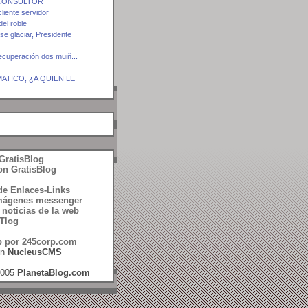
 CONSULTOR
liente servidor
del roble
e glaciar, Presidente
ecuperación dos muiñ...
ATICO, ¿A QUIEN LE
GratisBlog
on GratisBlog
 de Enlaces-Links
Imágenes messenger
 noticias de la web
 Tlog
b por
245corp.com
en
NucleusCMS
2005
PlanetaBlog.com