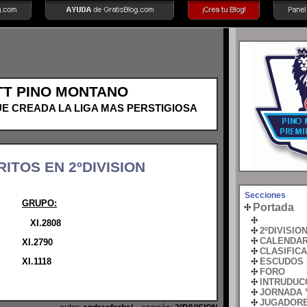
HTT PINO MONTANO
 FUE CREADA LA LIGA MAS PERSTIGIOSA
ITOS EN 2ºDIVISION
Secciones
GRUPO:
Portada
ANDE
XI.2808
2ºDIVISIO
CALENDAR
XI.2790
CLASIFIC
ESCUDOS
XI.1118
FORO
INTRUDUC
JORNADA 
JUGADOR