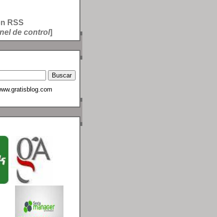
ón RSS
nel de control
]
ww.gratisblog.com