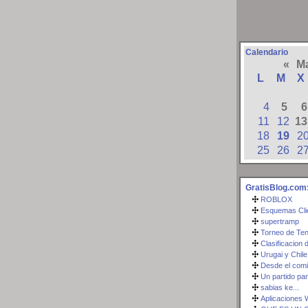
Calendario
«
M
L
M
X
4
5
6
11
12
13
18
19
2
25
26
2
GratisBlog.com:
ROBLOX
Esquemas Clie
supertramp
Torneo de Ten
Clasificacion d
Urugai y Chile
Desde el comi
Un partido par
sabias ke...
Aplicaciones