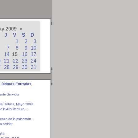
ay 2009
»
J
V
S
D
1
2
3
7
8
9
10
14
15
16
17
0
21
22
23
24
7
28
29
30
31
 últimas Entradas
nte Servidor
is Dobles, Mayo 2009
e la Arquitectura ...
enzo de la psicomotr...
a olvidar
 Web