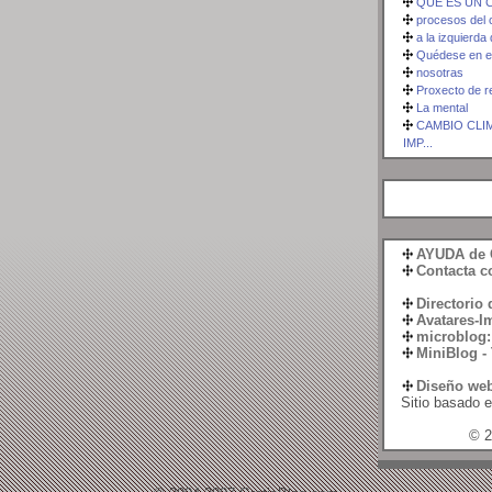
QUE ES UN
procesos del c
a la izquierda 
Quédese en es
nosotras
Proxecto de r
La mental
CAMBIO CLIM
IMP...
AYUDA de 
Contacta c
Directorio
Avatares-
microblog:
MiniBlog -
Diseño we
Sitio basado 
© 