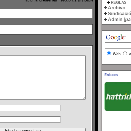
· autor:
andresferbal
· sección:
2ºDIVISION
REGLAS
Archivo
Sindicaci
Admin [
pa
Web
w
Enlaces