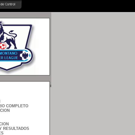
N
IO COMPLETO
ACION
CION
Y RESULTADOS
ES