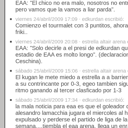
EAA: "El chico no era malo, nosotros no en
pero vamos que la vamos a liar parda".
viernes 24/abril/2009 17:09 · edkurdan escribió:
Comienzo el tourmalet con 3 puntitos, ahora 
friki..
viernes 24/abril/2009 20:08 · estrella altair arena 
EAA: "Solo decirle a el presi de edkurdan q
estadio de EAA es molto longo". (declaracio
Ceschina).
sábado 25/abril/2009 15:06 · estrella altair arena 
El kugan le mete miedo a estrella a a barri
a su contrincante por 0-3, egeo tambien si
ritmo ganando al tercer clasficado por 1-3
sábado 25/abril/2009 17:34 · edkurdan escribió:
la mala noticia para eaa es que el goleador 
alesandro lamacchia jugara el miercoles al 
expulsado y perderse el partido de liga de l
semana....tiembla el eaa arena, llega un en