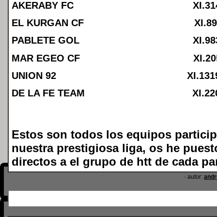
AKERABY FC
XI.31
EL KURGAN CF
XI.8
PABLETE GOL
XI.98
MAR EGEO CF
XI.2
UNION 92
XI.131
DE LA FE TEAM XI.220
Estos son todos los equipos partici
nuestra prestigiosa liga, os he pues
directos a el grupo de htt de cada par
· autor:
andr