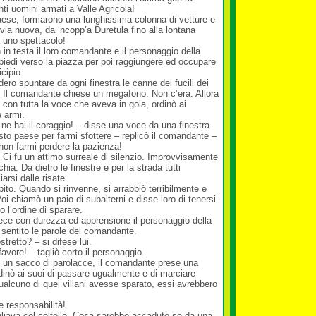
nti uomini armati a Valle Agricola!
paese, formarono una lunghissima colonna di vetture e
via nuova, da ‘ncopp’a Duretula fino alla lontana
 uno spettacolo!
in testa il loro comandante e il personaggio della
 piedi verso la piazza per poi raggiungere ed occupare
icipio.
idero spuntare da ogni finestra le canne dei fucili dei
. Il comandante chiese un megafono. Non c’era. Allora
 con tutta la voce che aveva in gola, ordinò ai
e armi.
 ne hai il coraggio! – disse una voce da una finestra.
to paese per farmi sfottere – replicò il comandante –
non farmi perdere la pazienza!
. Ci fu un attimo surreale di silenzio. Improvvisamente
ia. Da dietro le finestre e per la strada tutti
rsi dalle risate.
ito. Quando si rinvenne, si arrabbiò terribilmente e
oi chiamò un paio di subalterni e disse loro di tenersi
 l’ordine di sparare.
 fece con durezza ed apprensione il personaggio della
sentito le parole del comandante.
tretto? – si difese lui.
favore! – tagliò corto il personaggio.
 un sacco di parolacce, il comandante prese una
rdinò ai suoi di passare ugualmente e di marciare
qualcuno di quei villani avesse sparato, essi avrebbero
e responsabilità!
tagliava col coltello. Cosa sarebbe accaduto se da una