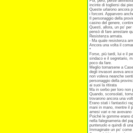
Poi, però, perse definiti
incinte di togliersi dai pi
Queste urlarono ancora pi
i forconi. Apparvero anche 
Il personaggio della prov
casino del genere, contin
Questi, allora, un po’ per
pensò di fare arrestare qu
Resistenza armata.
- Ma quale resistenza arm
Ancora una volta il coma
*
Forse, più tardi, lui e il
sindaco e il segretario, 
poco da fare.
Meglio tornarsene a Case
degli invasori aveva anco
non voleva neanche sentir
personaggio della provinc
ai suoi la ritirata
Ma in serbo per loro non 
Quando, sconsolati, tornar
trovarono ancora una vol
Erano stati i fantastici 
mani in mano, mentre il p
arnesi vari e ne avevano 
Poiché le gomme erano dur
nella falegnameria del pa
punteruolo e quindi di un
Immaginate un po’ come 