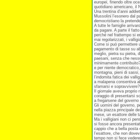
europei, finendo oltre oce
quotidiano americano, il
Una trentina d’anni addiet
Mussolini l’esonero dal p
democristiano la pretend
A tutte le famiglie arrivar
da pagare. A parte il fatt
perché nel frattempo si e
mai regolarizzati, i valli
Come si può permettere u
pagamento di tasse su abi
meglio, pietra su pietra, d
paesani, senza che ness
minimamente contribuito
e per niente democratico,
montagna, pieni di sassi,
l’indomita fatica dei vall
a malapena consentiva all
sfamarsi e sopravvivere?
Il giornale aveva proprio 
coraggio di presentarsi so
a fregarsene del governo 
Gli uomini del governo, p
nella piazza principale de
mese, un esattore delle t
Ma i valligiani non ci pe
si fosse ancora presentato
cappio che a bella posta 
l’esattore, che non dovev
tempo non si fece vedere