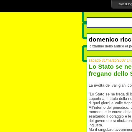
domenico ricc
cittadino dello antico et p
sábado 31/marzo/2007 14
Lo Stato se ne 
fregano dello 
La rivolta dei valligiani c
“Lo Stato se ne frega di l
copertina, il titolo della
di quei giorni a Valle Agr
All’interno del periodico, 
momenti e le cause della 
esaltando il coraggio e le 
del governo e si rifiutaro
ingiusta.
Ma il singolare avveniment