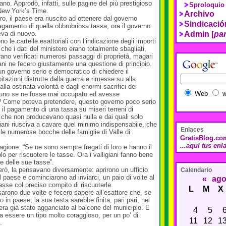
ano. Approdò, infatti, sulle pagine del più prestigioso
Sproloquio
 New York’s Time.
Archivo
ro, il paese era riuscito ad ottenere dal governo
Sindicaci
agamento di quella obbrobriosa tassa; ora il governo
eva di nuovo.
Admin [
pan
ono le cartelle esattoriali con l’indicazione degli importi
o che i dati del ministero erano totalmente sbagliati,
rano verificati numerosi passaggi di proprietà, magari
giani ne fecero giustamente una questione di principio.
n governo serio e democratico di chiedere il
tazioni distrutte dalla guerra e rimesse su alla
alla ostinata volontà e dagli enormi sacrifici dei
Web
w
uno se ne fosse mai occupato ed avesse
? Come poteva pretendere, questo governo poco serio
 il pagamento di una tassa su miseri terreni di
 che non producevano quasi nulla e dai quali solo
igiani riusciva a cavare quel minimo indispensabile, che
Enlaces
e numerose bocche delle famiglie di Valle di
GratisBlog.co
...aquí tus enl
ragione: “Se ne sono sempre fregati di loro e hanno il
lo per riscuotere le tasse. Ora i valligiani fanno bene
e delle sue tasse”.
erò, la pensavano diversamente: aprirono un ufficio
Calendario
l paese e cominciarono ad inviarci, un paio di volte al
«
ago
asse col preciso compito di riscuoterle.
L
M
X
nsarono due volte e fecero sapere all’esattore che, se
 in paese, la sua testa sarebbe finita, pari pari, nel
era già stato agganciato al balcone del municipio. E
4
5
a essere un tipo molto coraggioso, per un po’ di
11
12
1
.