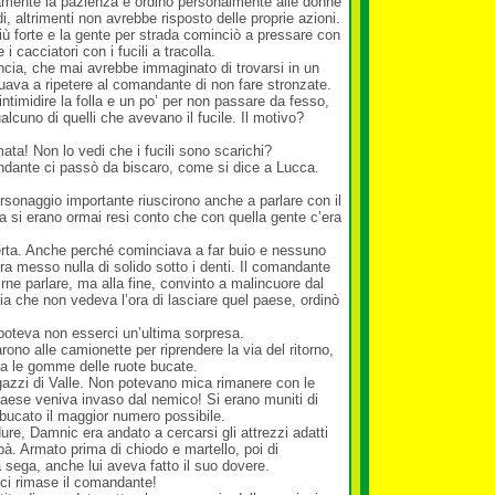
vamente la pazienza e ordinò personalmente alle donne
edi, altrimenti non avrebbe risposto delle proprie azioni.
ù forte e la gente per strada cominciò a pressare con
i cacciatori con i fucili a tracolla.
incia, che mai avrebbe immaginato di trovarsi in un
uava a ripetere al comandante di non fare stronzate.
 intimidire la folla e un po’ per non passare da fesso,
alcuno di quelli che avevano il fucile. Il motivo?
ata! Non lo vedi che i fucili sono scarichi?
ndante ci passò da biscaro, come si dice a Lucca.
 personaggio importante riuscirono anche a parlare con il
ma si erano ormai resi conto che con quella gente c’era
rta. Anche perché cominciava a far buio e nessuno
ra messo nulla di solido sotto i denti. Il comandante
ne parlare, ma alla fine, convinto a malincuore dal
ia che non vedeva l’ora di lasciare quel paese, ordinò
poteva non esserci un’ultima sorpresa.
ono alle camionette per riprendere la via del ritorno,
ta le gomme delle ruote bucate.
ragazzi di Valle. Non potevano mica rimanere con le
aese veniva invaso dal nemico! Si erano muniti di
bucato il maggior numero possibile.
e, Damnic era andato a cercarsi gli attrezzi adatti
pà. Armato prima di chiodo e martello, poi di
a sega, anche lui aveva fatto il suo dovere.
ci rimase il comandante!