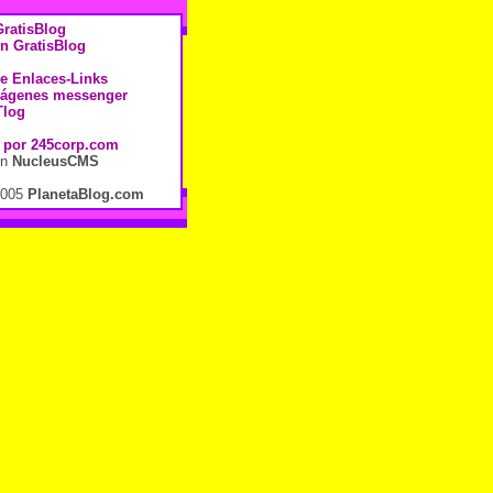
ratisBlog
n GratisBlog
de Enlaces-Links
mágenes messenger
Tlog
 por
245corp.com
en
NucleusCMS
2005
PlanetaBlog.com