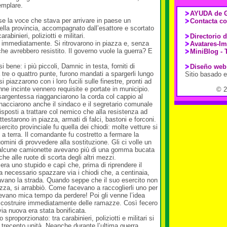
emplare.
AYUDA de G
se la voce che stava per arrivare in paese un
Contacta co
lla provincia, accompagnato dall’esattore e scortato
abinieri, poliziotti e militari.
Directorio 
no immediatamente. Si ritrovarono in piazza e, senza
Avatares-I
che avrebbero resistito. Il governo vuole la guerra? E
MiniBlog - 
bene: i più piccoli, Damnic in testa, forniti di
Diseño web
a tre o quattro punte, furono mandati a spargerli lungo
Sitio basado 
si piazzarono con i loro fucili sulle finestre, pronti ad
donne incinte vennero requisite e portate in municipio.
© 
sargentessa riagganciarono la corda col cappio al
acciarono anche il sindaco e il segretario comunale
posti a trattare col nemico che alla resistenza ad
 attestarono in piazza, armati di falci, bastoni e forconi.
ercito provinciale fu quella dei chiodi: molte vetture si
a terra. Il comandante fu costretto a fermare la
omini di provvedere alla sostituzione. Gli ci volle un
 alcune camionette avevano più di una gomma bucata
che alle ruote di scorta degli altri mezzi.
era uno stupido e capì che, prima di riprendere il
ra necessario spazzare via i chiodi che, a centinaia,
avano la strada. Quando seppe che il suo esercito non
a, si arrabbiò. Come facevano a raccoglierli uno per
vano mica tempo da perdere! Poi gli venne l’idea
 di costruire immediatamente delle ramazze. Così fecero
via nuova era stata bonificata.
proporzionato: tra carabinieri, poliziotti e militari si
trecento unità. Neanche durante l’ultima guerra