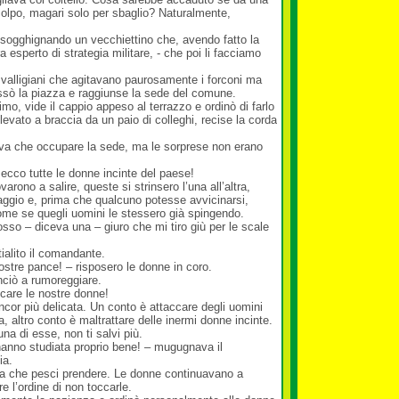
 colpo, magari solo per sbaglio? Naturalmente,
 sogghignando un vecchiettino che, avendo fatto la
 esperto di strategia militare, - che poi li facciamo
i valligiani che agitavano paurosamente i forconi ma
assò la piazza e raggiunse la sede del comune.
mo, vide il cappio appeso al terrazzo e ordinò di farlo
ollevato a braccia da un paio di colleghi, recise la corda
va che occupare la sede, ma le sorprese non erano
 ecco tutte le donne incinte del paese!
varono a salire, queste si strinsero l’una all’altra,
saggio e, prima che qualcuno potesse avvicinarsi,
ome se quegli uomini le stessero già spingendo.
osso – diceva una – giuro che mi tiro giù per le scale
tialito il comandante.
ostre pance! – risposero le donne in coro.
inciò a rumoreggiare.
ccare le nostre donne!
ncor più delicata. Un conto è attaccare degli uomini
 altro conto è maltrattare delle inermi donne incinte.
a di esse, non ti salvi più.
l’hanno studiata proprio bene! – mugugnava il
ia.
a che pesci prendere. Le donne continuavano a
re l’ordine di non toccarle.