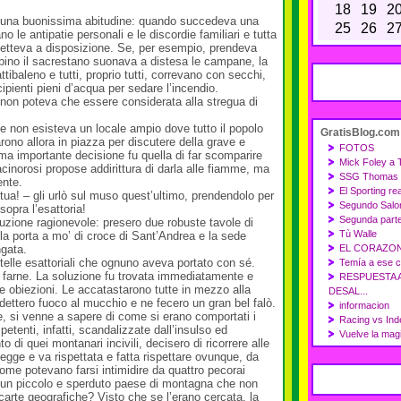
18
19
2
a una buonissima abitudine: quando succedeva una
25
26
2
o le antipatie personali e le discordie familiari e tutta
metteva a disposizione. Se, per esempio, prendeva
ino il sacrestano suonava a distesa le campane, la
tibaleno e tutti, proprio tutti, correvano con secchi,
ipienti pieni d’acqua per sedare l’incendio.
a non poteva che essere considerata alla stregua di
se non esisteva un locale ampio dove tutto il popolo
GratisBlog.com
varono allora in piazza per discutere della grave e
FOTOS
rima importante decisione fu quella di far scomparire
Mick Foley a
 facinorosi propose addirittura di darla alle fiamme, ma
SSG Thomas Ho
ente.
El Sporting rea
 tua! – gli urlò sul muso quest’ultimo, prendendolo per
Segundo Salo
sopra l’esattoria!
Segunda parte
luzione ragionevole: presero due robuste tavole di
Tù Walle
lla porta a mo’ di croce di Sant’Andrea e la sede
ngata.
EL CORAZON 
rtelle esattoriali che ognuno aveva portato con sé.
Temía a ese c
farne. La soluzione fu trovata immediatamente e
RESPUESTA 
 obiezioni. Le accatastarono tutte in mezzo alla
DESAL...
 dettero fuoco al mucchio e ne fecero un gran bel falò.
informacion
, si venne a sapere di come si erano comportati i
Racing vs Ind
petenti, infatti, scandalizzate dall’insulso ed
Vuelve la magi
o di quei montanari incivili, decisero di ricorrere alle
legge e va rispettata e fatta rispettare ovunque, da
ome potevano farsi intimidire da quattro pecorai
i un piccolo e sperduto paese di montagna che non
arte geografiche? Visto che se l’erano cercata, la