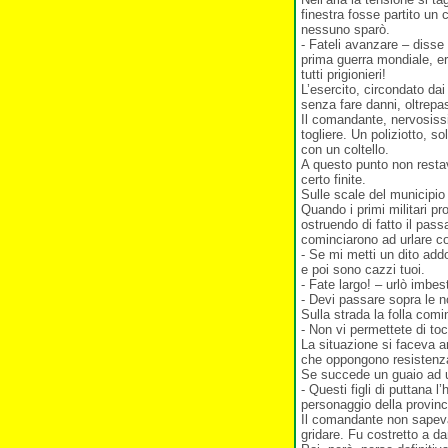
finestra fosse partito un
nessuno sparò.
- Fateli avanzare – disse
prima guerra mondiale, era
tutti prigionieri!
L’esercito, circondato da
senza fare danni, oltrep
Il comandante, nervosissi
togliere. Un poliziotto, s
con un coltello.
A questo punto non resta
certo finite.
Sulle scale del municipio
Quando i primi militari pro
ostruendo di fatto il pas
cominciarono ad urlare c
- Se mi metti un dito add
e poi sono cazzi tuoi.
- Fate largo! – urlò imbes
- Devi passare sopra le n
Sulla strada la folla com
- Non vi permettete di to
La situazione si faceva a
che oppongono resistenza,
Se succede un guaio ad un
- Questi figli di puttana 
personaggio della provinc
Il comandante non sapev
gridare. Fu costretto a da