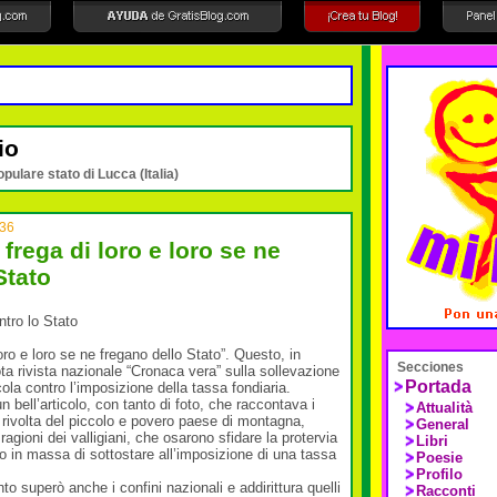
io
opulare stato di Lucca (Italia)
:36
frega di loro e loro se ne
Stato
ontro lo Stato
oro e loro se ne fregano dello Stato”. Questo, in
Secciones
 nota rivista nazionale “Cronaca vera” sulla sollevazione
Portada
icola contro l’imposizione della tassa fondiaria.
un bell’articolo, con tanto di foto, che raccontava i
Attualità
rivolta del piccolo e povero paese di montagna,
General
ragioni dei valligiani, che osarono sfidare la protervia
Libri
no in massa di sottostare all’imposizione di una tassa
Poesie
Profilo
o superò anche i confini nazionali e addirittura quelli
Racconti