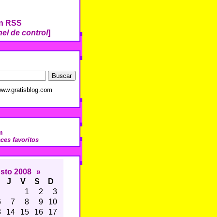
ón RSS
el de control
]
ww.gratisblog.com
m
aces favoritos
sto 2008
»
J
V
S
D
1
2
3
6
7
8
9
10
3
14
15
16
17