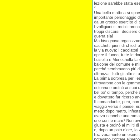
lezione sarebbe stata es
*
Una bella mattina si spar
importante personaggio de
da un grosso esercito di car
I valligiani si mobilitaro
troppi discorsi, decisero 
guerra sia!
Ma bisognava organizzarsi 
sacchetti pieni di chiodi 
la via nuova; i cacciatori 
aprire il fuoco; tutte le 
Luisella e Menechella la 
balcone del comune e min
perché sembravano più dis
oltranza. Tutti gli altri si
La prima sorpresa per l’es
ritrovarono con le gomme 
colonna e ordinò ai suoi u
bel po’ di tempo, perché
e dovettero far ricorso an
Il comandante, però, non 
viaggio verso il paese, e
metro dopo metro, infest
aveva neanche una ramazz
uno con le mani? Non ave
giusta e ordinò ai militi
e, dopo un paio d’ore, la 
Era veramente un esercito s
potevano contare almeno 