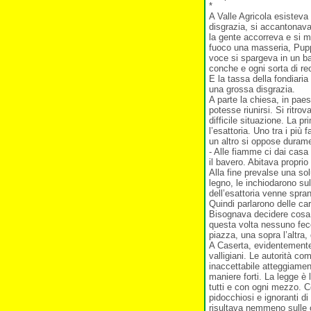
*
A Valle Agricola esistev
disgrazia, si accantonavan
la gente accorreva e si 
fuoco una masseria, Pupp
voce si spargeva in un bat
conche e ogni sorta di rec
E la tassa della fondiari
una grossa disgrazia.
A parte la chiesa, in pae
potesse riunirsi. Si ritro
difficile situazione. La p
l’esattoria. Uno tra i più
un altro si oppose duram
- Alle fiamme ci dai casa
il bavero. Abitava proprio 
Alla fine prevalse una so
legno, le inchiodarono su
dell’esattoria venne spra
Quindi parlarono delle ca
Bisognava decidere cosa 
questa volta nessuno fece
piazza, una sopra l’altra,
A Caserta, evidentemente
valligiani. Le autorità com
inaccettabile atteggiament
maniere forti. La legge è 
tutti e con ogni mezzo. C
pidocchiosi e ignoranti d
risultava nemmeno sulle c