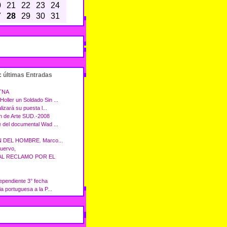
0
21
22
23
24
7
28
29
30
31
: últimas Entradas
 TNA
ller un Soldado Sin ...
lizará su puesta l...
n de Arte SUD.-2008
 del documental Wad ...
DEL HOMBRE. Marco...
uervo,
AL RECLAMO POR EL
ependiente 3° fecha
a portuguesa a la P...