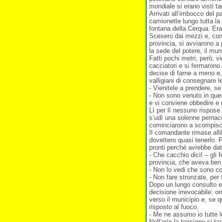
mondiale si erano visti ta
Arrivati all’imbocco del 
camionette lungo tutta la 
fontana della Cerqua. Era
Scesero dai mezzi e, con 
provincia, si avviarono a
la sede del potere, il mun
Fatti pochi metri, però, v
cacciatori e si fermarono
decise di farne a meno e,
valligiani di consegnare l
- Vienitele a prendere, se
- Non sono venuto in ques
e vi conviene obbedire e 
Lì per lì nessuno rispose
s’udì una solenne pernacch
cominciarono a scompiscia
Il comandante rimase allib
dovettero quasi tenerlo. P
pronti perché avrebbe dato
- Che cacchio dici! – gli
provincia, che aveva ben 
- Non lo vedi che sono cos
- Non fare stronzate, per 
Dopo un lungo consulto e
decisione irrevocabile: o
verso il municipio e, se 
risposto al fuoco.
- Me ne assumo io tutte l
Nell’aria la tensione si 