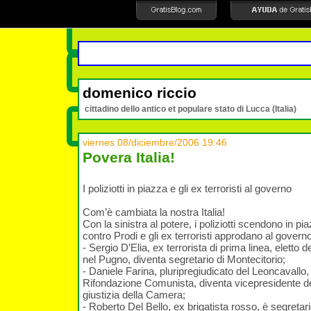
domenico riccio
cittadino dello antico et populare stato di Lucca (Italia)
viernes 08/diciembre/2006 19:46
Povera Italia!
I poliziotti in piazza e gli ex terroristi al governo
Com’è cambiata la nostra Italia!
Con la sinistra al potere, i poliziotti scendono in p
contro Prodi e gli ex terroristi approdano al governo
- Sergio D’Elia, ex terrorista di prima linea, eletto
nel Pugno, diventa segretario di Montecitorio;
- Daniele Farina, pluripregiudicato del Leoncavallo,
Rifondazione Comunista, diventa vicepresidente 
giustizia della Camera;
- Roberto Del Bello, ex brigatista rosso, è segretari