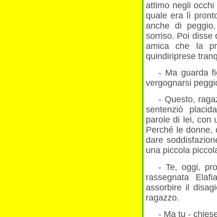
attimo negli occhi 
quale era lì pron
anche di peggio,
sorriso. Poi disse
amica che la pr
quindi
riprese tranq
- Ma guarda fi
vergognarsi peggio 
- Questo, raga
sentenziò placid
parole di lei, con 
Perché le donne, d
dare soddisfazion
una piccola piccol
- Te, oggi, pr
rassegnata Elaf
assorbire il disag
ragazzo.
- Ma tu - chiese