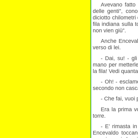
Avevano fatto u
delle genti”, con
diciotto chilometr
fila indiana sulla
non vien giù”.
Anche Encevald
verso di lei.
- Dai, su! - g
mano per metterle 
la fila! Vedi quant
- Oh! - esclamò
secondo non casca
- Che fai, vuoi 
Era la prima vo
torre.
- E’ rimasta i
Encevaldo toccand