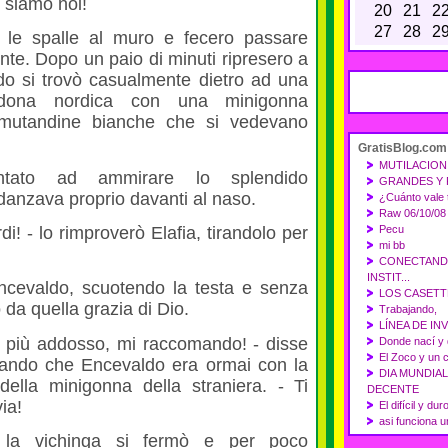
i siamo noi!
20
21
2
27
28
2
 le spalle al muro e fecero passare
ente. Dopo un paio di minuti ripresero a
do si trovò casualmente dietro ad una
ndona nordica con una minigonna
 mutandine bianche che si vedevano
GratisBlog.com
MUTILACION D
ntato ad ammirare lo splendido
GRANDES Y
danzava proprio davanti al naso.
¿Cuánto vale 
Raw 06/10/08
i! - lo rimproverò Elafia, tirandolo per
Pecu
mi bb
CONECTANDO
INSTIT...
ncevaldo, scuotendo la testa e senza
LOS CASETTE
 da quella grazia di Dio.
Trabajando,
LÍNEA DE I
a più addosso, mi raccomando! - disse
Donde nací y d
El Zoco y un 
tando che Encevaldo era ormai con la
DIA MUNDIA
della minigonna della straniera. - Ti
DECENTE
ia!
El difícil y du
asi funciona 
 la vichinga si fermò e per poco