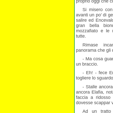
proprio oggi che c
Si misero con
avanti un po’ di g
salire ed Enceval
gran bella bio
mozzafiato e le
tutte.
Rimase inca
panorama che gli 
- Ma cosa guard
un braccio.
- Eh! - fece E
togliere lo sguardo
- Stalle ancor
ancora Elafia, no
faccia a ridosso 
dovesse scappar v
Ad un tratto