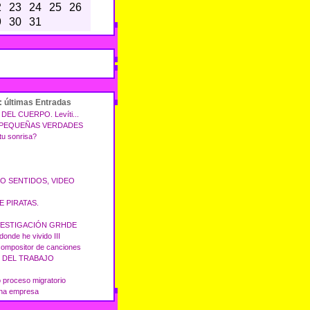
2
23
24
25
26
9
30
31
: últimas Entradas
EL CUERPO. Levíti...
 PEQUEÑAS VERDADES
tu sonrisa?
 SENTIDOS, VIDEO
 PIRATAS.
NVESTIGACIÓN GRHDE
onde he vivido III
compositor de canciones
L DEL TRABAJO
ro proceso migratorio
una empresa