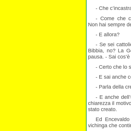
- Che c’incastr
- Come che c’
Non hai sempre det
- E allora?
- Se sei cattol
Bibbia, no? La G
pausa. - Sai cos’è
- Certo che lo 
- E sai anche 
- Parla della c
- E anche dell
chiarezza il motiv
stato creato.
Ed Encevaldo 
vichinga che conti