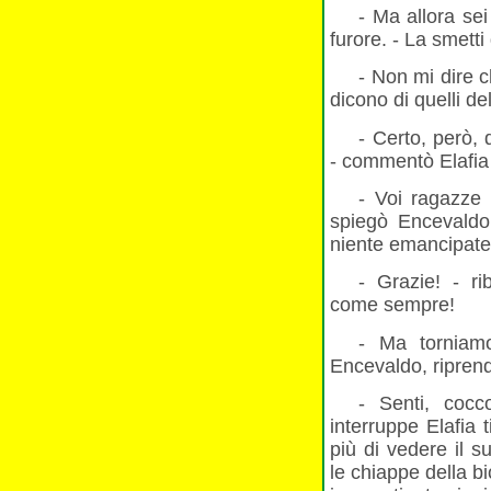
- Ma allora se
furore. - La smetti 
- Non mi dire c
dicono di quelli de
- Certo, però, 
- commentò Elafia
- Voi ragazze 
spiegò Encevaldo
niente emancipate,
- Grazie! - rib
come sempre!
- Ma torniamo
Encevaldo, riprend
- Senti, coc
interruppe Elafia 
più di vedere il 
le chiappe della b