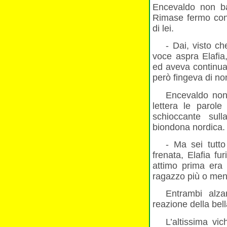
Encevaldo non bat
Rimase fermo con 
di lei.
- Dai, visto ch
voce aspra Elafia
ed aveva continuat
però fingeva di no
Encevaldo non 
lettera le parole
schioccante sul
biondona nordica.
- Ma sei tutt
frenata, Elafia f
attimo prima era
ragazzo più o men
Entrambi alza
reazione della bell
L’altissima vi