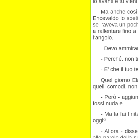
io avanti e tu vieni
Ma anche così 
Encevaldo lo spet
se l’aveva un poch
a rallentare fino 
l’angolo.
- Devo ammirar
- Perché, non t
- E’ che il tuo 
Quel giorno El
quelli comodi, non a
- Però - aggiu
fossi nuda e...
- Ma la fai finit
oggi?
- Allora - dis
alle parole della 