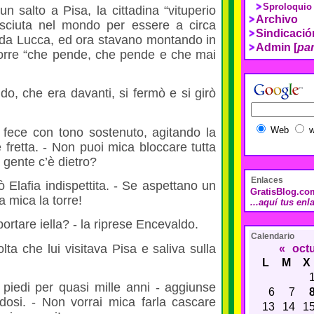
Sproloquio
n salto a Pisa, la cittadina “vituperio
Archivo
osciuta nel mondo per essere a circa
Sindicaci
i da Lucca, ed ora stavano montando in
Admin [
pan
 torre “che pende, che pende e che mai
o, che era davanti, si fermò e si girò
Web
w
li fece con tono sostenuto, agitando la
fretta. - Non puoi mica bloccare tutta
a gente c’è dietro?
Enlaces
 Elafia indispettita. - Se aspettano un
GratisBlog.co
 mica la torre!
...aquí tus enl
portare iella? - la riprese Encevaldo.
Calendario
lta che lui visitava Pisa e saliva sulla
«
oct
L
M
X
n piedi per quasi mille anni - aggiunse
6
7
osi. - Non vorrai mica farla cascare
13
14
1