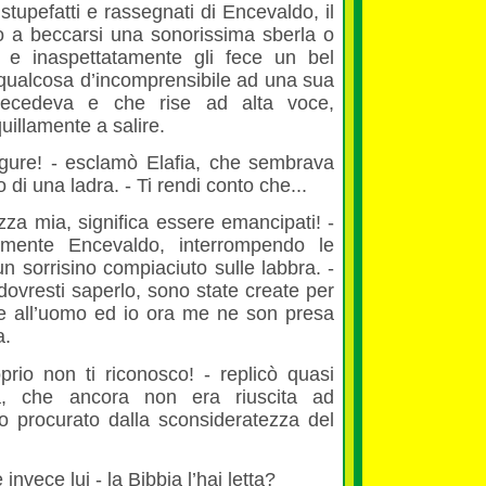
stupefatti e rassegnati di Encevaldo, il
to a beccarsi una sonorissima sberla o
 e inaspettatamente gli fece un bel
 qualcosa d’incomprensibile ad una sua
ecedeva e che rise ad alta voce,
uillamente a salire.
gure! - esclamò Elafia, che sembrava
di una ladra. - Ti rendi conto che...
zza mia, significa essere emancipati! -
amente Encevaldo, interrompendo le
un sorrisino compiaciuto sulle labbra. -
ovresti saperlo, sono state create per
e all’uomo ed io ora me ne son presa
a.
oprio non ti riconosco! - replicò quasi
ia, che ancora non era riuscita ad
io procurato dalla sconsideratezza del
 invece lui - la Bibbia l’hai letta?