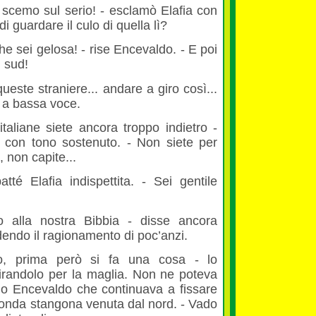
i scemo sul serio! - esclamò Elafia con
di guardare il culo di quella lì?
he sei gelosa! - rise Encevaldo. - E poi
l sud!
queste straniere... andare a giro così...
 a bassa voce.
italiane siete ancora troppo indietro -
 con tono sostenuto. - Non siete per
 non capite...
atté Elafia indispettita. - Sei gentile
 alla nostra Bibbia - disse ancora
endo il ragionamento di poc’anzi.
co, prima però si fa una cosa - lo
tirandolo per la maglia. Non ne poteva
suo Encevaldo che continuava a fissare
ionda stangona venuta dal nord. - Vado