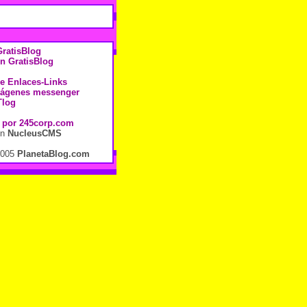
ratisBlog
n GratisBlog
de Enlaces-Links
mágenes messenger
Tlog
 por
245corp.com
en
NucleusCMS
2005
PlanetaBlog.com