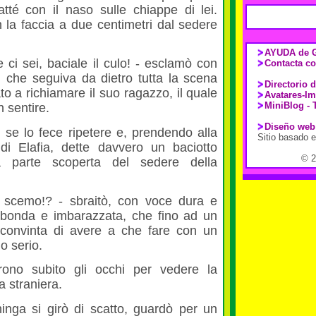
té con il naso sulle chiappe di lei.
la faccia a due centimetri dal sedere
AYUDA de G
e ci sei, baciale il culo! - esclamò con
Contacta co
, che seguiva da dietro tutta la scena
Directorio 
o a richiamare il suo ragazzo, il quale
Avatares-I
MiniBlog - 
n sentire.
Diseño web
se lo fece ripetere e, prendendo alla
Sitio basado 
 di Elafia, dette davvero un baciotto
© 
la parte scoperta del sedere della
o scemo!? - sbraitò, con voce dura e
uribonda e imbarazzata, che fino ad un
 convinta di avere a che fare con un
o serio.
rono subito gli occhi per vedere la
a straniera.
chinga si girò di scatto, guardò per un