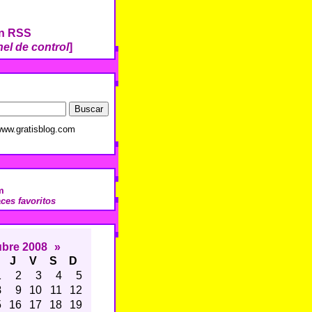
ón RSS
el de control
]
ww.gratisblog.com
m
aces favoritos
ubre 2008
»
J
V
S
D
1
2
3
4
5
8
9
10
11
12
5
16
17
18
19