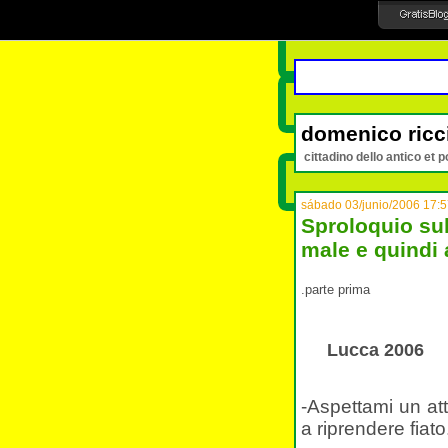
domenico ricc
cittadino dello antico et p
sábado 03/junio/2006 17:
Sproloquio sul
male e quindi
.parte prima
Lucca 2006
-
Aspettami un att
a riprendere fiato