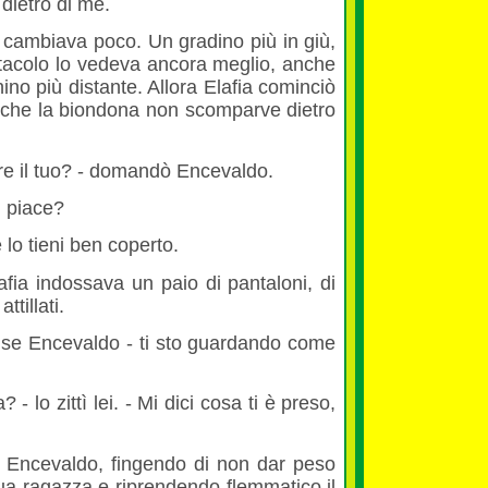
 dietro di me.
cambiava poco. Un gradino più in giù,
tacolo lo vedeva ancora meglio, anche
ino più distante. Allora Elafia cominciò
a che la biondona non scomparve dietro
e il tuo? - domandò Encevaldo.
i piace?
te lo tieni ben coperto.
afia indossava un paio di pantaloni, di
ttillati.
nse Encevaldo - ti sto guardando come
a? - lo zittì lei. - Mi dici cosa ti è preso,
se Encevaldo, fingendo di non dar peso
sua ragazza e riprendendo flemmatico il