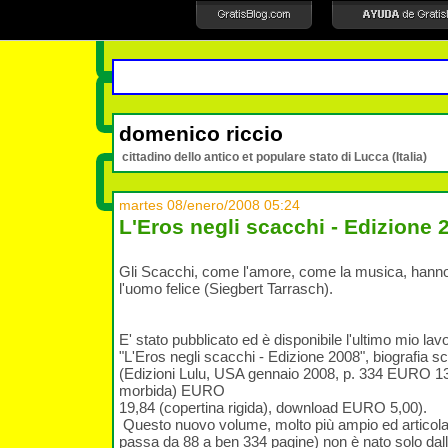
domenico riccio
cittadino dello antico et populare stato di Lucca (Italia)
martes 08/enero/2008 05:24
L'Eros negli scacchi - Edizione 
Gli Scacchi, come l'amore, come la musica, hanno 
l'uomo felice (Siegbert Tarrasch).
E' stato pubblicato ed è disponibile l'ultimo mio lavo
"L'Eros negli scacchi - Edizione 2008", biografia s
(Edizioni Lulu, USA gennaio 2008, p. 334 EURO 13
morbida) EURO
19,84 (copertina rigida), download EURO 5,00).
Questo nuovo volume, molto più ampio ed articolat
passa da 88 a ben 334 pagine) non è nato solo dal