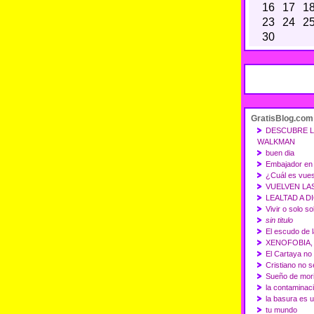
16
17
1
23
24
2
30
GratisBlog.com
DESCUBRE L
WALKMAN
buen dia
Embajador en e
¿Cuál es vues
VUELVEN LAS
LEALTAD A DIO
Vivir o solo sob
sin titulo
El escudo de l
XENOFOBIA,
El Cartaya no
Cristiano no se
Sueño de mor
la contaminac
la basura es u
tu mundo