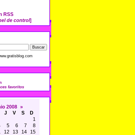
ón RSS
el de control
]
ww.gratisblog.com
m
aces favoritos
nio 2008
»
J
V
S
D
1
4
5
6
7
8
1
12
13
14
15