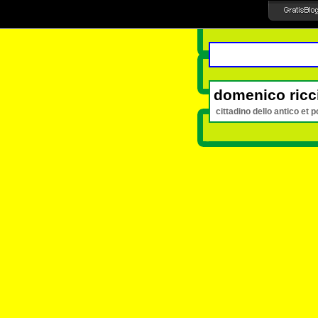
domenico ricc
cittadino dello antico et p