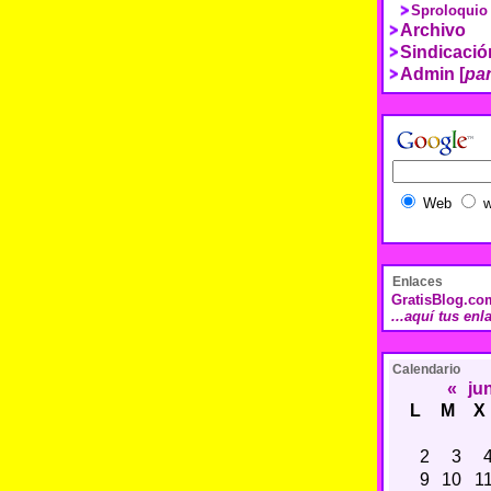
Sproloquio
Archivo
Sindicaci
Admin [
pan
Web
w
Enlaces
GratisBlog.co
...aquí tus enl
Calendario
«
ju
L
M
X
2
3
9
10
1