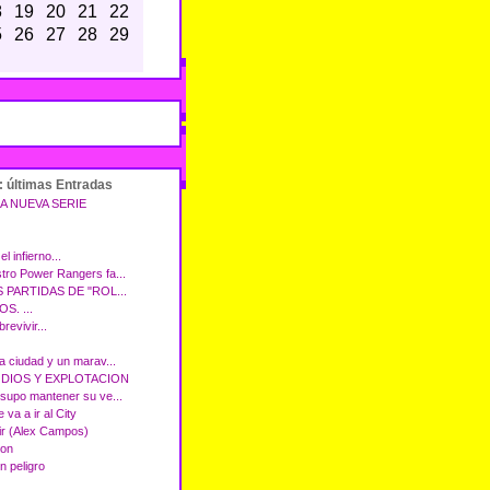
8
19
20
21
22
5
26
27
28
29
: últimas Entradas
A NUEVA SERIE
l infierno...
tro Power Rangers fa...
 PARTIDAS DE "ROL...
S. ...
revivir...
a ciudad y un marav...
 DIOS Y EXPLOTACION
 supo mantener su ve...
 va a ir al City
ir (Alex Campos)
ion
n peligro