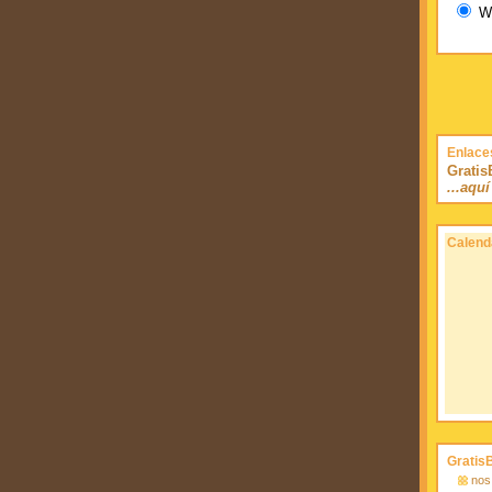
W
Enlace
Grati
...aqu
Calend
Gratis
nos