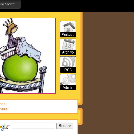
nes
neral