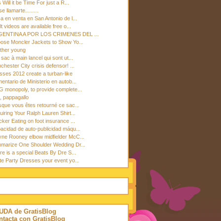
 Will it be Time For just a R...
e llamarte.........
a en venta en San Antonio de l...
t videos are available free o...
ENTINA A POR LOS CRIMENES DEL ...
ose Moncler Jackets to Show Yo...
ather young
sac à main lancel qui sont ut...
hester City crisis defensor! ...
sses 2012 create a turban-like
entario de Ministerio en autob...
 monopoly, to provide complete...
i, pappagallo
sque vous êtes retourné ce sac...
uiring Your Ralph Lauren Shirt...
ker Eating on foot insurance ...
acidad de auto-publicidad máqu...
ne Rooney elbow midfielder McC...
marize One Shoulder Wedding Dr...
re is a special Beats By Dre S...
te Party Dresses your event yo...
UDA de GratisBlog
ntacta con GratisBlog