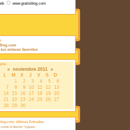
eb
www.gratisblog.com
s
sBlog.com
í tus enlaces favoritos
ario
«
noviembre 2011
»
L
M
X
J
V
S
D
1
2
3
4
5
6
7
8
9
10
11
12
13
14
15
16
17
18
19
20
21
22
23
24
25
26
27
28
29
30
Blog.com: últimas Entradas
 comió el tiburón "supues...