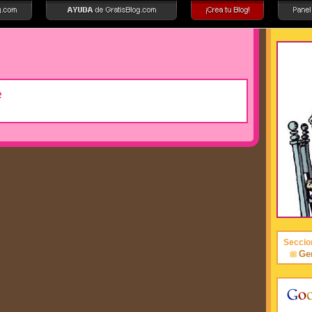
e
Seccio
Ge