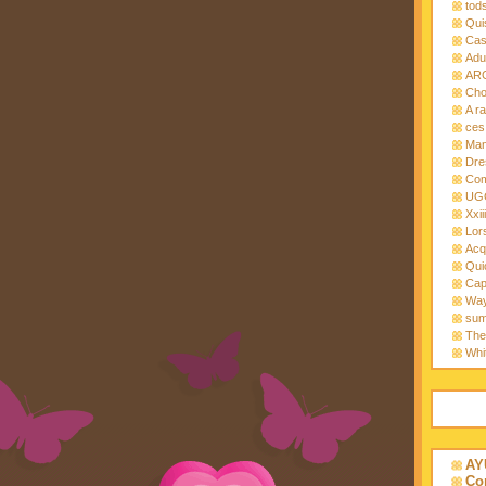
tods
Quis
Cas
Adul
ARG
Cho
A r
ces 
Manc
Dre
Com
UGG
Xxii
Lor
Acq
Quic
Cap
Way
sum
The
Whi
AY
Co