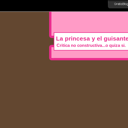
La princesa y el guisant
Critica no constructiva...o quiza si.